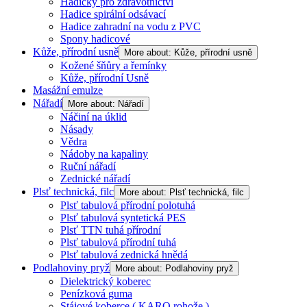
Hadičky pro zdravotnictví
Hadice spirální odsávací
Hadice zahradní na vodu z PVC
Spony hadicové
Kůže, přírodní usně
More about: Kůže, přírodní usně
Kožené šňůry a řemínky
Kůže, přírodní Usně
Masážní emulze
Nářadí
More about: Nářadí
Náčiní na úklid
Násady
Vědra
Nádoby na kapaliny
Ruční nářadí
Zednické nářadí
Plsť technická, filc
More about: Plsť technická, filc
Plsť tabulová přírodní polotuhá
Plsť tabulová syntetická PES
Plsť TTN tuhá přírodní
Plsť tabulová přírodní tuhá
Plsť tabulová zednická hnědá
Podlahoviny pryž
More about: Podlahoviny pryž
Dielektrický koberec
Penízková guma
Stájové koberce ( KARO rohože )