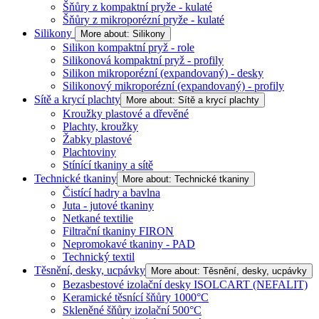
Šňůry z kompaktní pryže - kulaté
Šňůry z mikroporézní pryže - kulaté
Silikony
More about: Silikony
Silikon kompaktní pryž - role
Silikonová kompaktní pryž - profily
Silikon mikroporézní (expandovaný) - desky
Silikonový mikroporézní (expandovaný) - profily
Sítě a krycí plachty
More about: Sítě a krycí plachty
Kroužky plastové a dřevěné
Plachty, kroužky
Žabky plastové
Plachtoviny
Stínící tkaniny a sítě
Technické tkaniny
More about: Technické tkaniny
Čistící hadry a bavlna
Juta - jutové tkaniny
Netkané textilie
Filtrační tkaniny FIRON
Nepromokavé tkaniny - PAD
Technický textil
Těsnění, desky, ucpávky
More about: Těsnění, desky, ucpávky
Bezasbestové izolační desky ISOLCART (NEFALIT)
Keramické těsnící šňůry 1000°C
Skleněné šňůry izolační 500°C