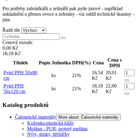
Pro potřeby zahrádkářů a zelinářů pak pytle jutové - například
uskladnění a přenos ovoce a zeleniny - viz oddíl technické tkaniny -
juta.
Řadit dle
Cenový rozsah:
0,00 Kč
18,18 Kč
Cena s
Titulek
Popis
Jednotka
DPH(%)
Cena
DPH
Pytel PPH 50x80
16,54
20,01
ks
21%
cm
Kč
Kč
Pytel PPH
18,18
22,00
ks
21%
56x120 cm
Kč
Kč
Katalog produktů
Čalounické materiály
More about: Čalounické materiály
Koženka-plastická kůže
Molitan - PUR, pojený molitan
Nýty, druky, hřebíčky