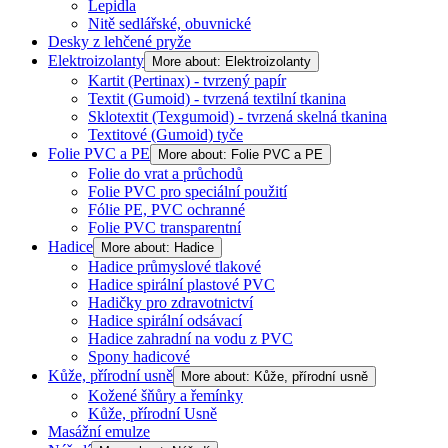
Lepidla
Nitě sedlářské, obuvnické
Desky z lehčené pryže
Elektroizolanty
More about: Elektroizolanty
Kartit (Pertinax) - tvrzený papír
Textit (Gumoid) - tvrzená textilní tkanina
Sklotextit (Texgumoid) - tvrzená skelná tkanina
Textitové (Gumoid) tyče
Folie PVC a PE
More about: Folie PVC a PE
Folie do vrat a průchodů
Folie PVC pro speciální použití
Fólie PE, PVC ochranné
Folie PVC transparentní
Hadice
More about: Hadice
Hadice průmyslové tlakové
Hadice spirální plastové PVC
Hadičky pro zdravotnictví
Hadice spirální odsávací
Hadice zahradní na vodu z PVC
Spony hadicové
Kůže, přírodní usně
More about: Kůže, přírodní usně
Kožené šňůry a řemínky
Kůže, přírodní Usně
Masážní emulze