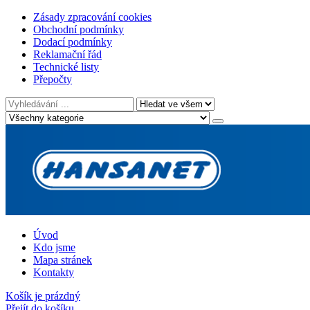
Zásady zpracování cookies
Obchodní podmínky
Dodací podmínky
Reklamační řád
Technické listy
Přepočty
Úvod
Kdo jsme
Mapa stránek
Kontakty
Košík je prázdný
Přejít do košíku