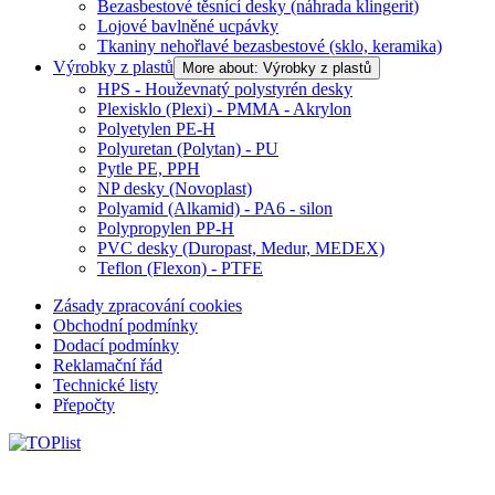
Bezasbestové těsnící desky (náhrada klingerit)
Lojové bavlněné ucpávky
Tkaniny nehořlavé bezasbestové (sklo, keramika)
Výrobky z plastů
More about: Výrobky z plastů
HPS - Houževnatý polystyrén desky
Plexisklo (Plexi) - PMMA - Akrylon
Polyetylen PE-H
Polyuretan (Polytan) - PU
Pytle PE, PPH
NP desky (Novoplast)
Polyamid (Alkamid) - PA6 - silon
Polypropylen PP-H
PVC desky (Duropast, Medur, MEDEX)
Teflon (Flexon) - PTFE
Zásady zpracování cookies
Obchodní podmínky
Dodací podmínky
Reklamační řád
Technické listy
Přepočty