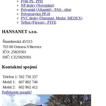
Pytle PE, PPH
NP desky (Novoplast)
Polyamid (Alkamid) - PA6 - silon
Polypropylen PP-H
PVC desky (Duropast, Medur, MEDEX)
Teflon (Flexon) - PTFE
HANSANET s.r.o.
Štramberská 45/515
703 00 Ostrava-Vítkovice
IČO: 25829301
DIČ: CZ25829301
Kontaktní spojení
Telefon 1:
592 750 337
Mobil 1:
607 802 746
Mobil 2:
602 862 412
Potřebujete poradit?