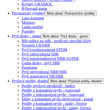
Krytiny GRABIOL
Rýhovaná guma
Provaznické výrobky
More about: Provaznické výrobky
Lana konopná
Motouzy
Lanka pružná
Popruhy
Pryž desky - guma
More about: Pryž desky - guma
Břit radlice na sníh - profil pro speciání účely
Neoprén CR/SBR
Pryž kyselinovzdorná EPDM
Pryž otěruvzdorná SBR
Pryž transformátorová NBR SUPER
Guma desky - pryž SBR
Paraguma
Pryž olejivzdorná NBR/SBR
Pryž potravinová NR/SBR
Pryžové profily, těsnění
More about: Pryžové profily, těsnění
Profily pryžové mezikruží - hadice
Profily z kompaktní pryže - tvarované
Profily z mikroporézní pryže - tvarované
Šňůry z kompaktní pryže olejivzdorné - kulaté
Profily z kompaktní pryže - pásky, čtverce
Profily z mikroporézní pryže - pásky, čtverce