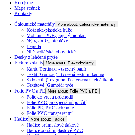
Kdo jsme
Mapa stránek
Kontakty
Čalounické materiály
More about: Čalounické materiály
Koženka-plastická kůže
Molitan - PUR, pojený molitan
Nýty, druky, hřebíčky
Lepidla
Nitě sedlářské, obuvnické
Desky z lehčené pryže
Elektroizolanty
More about: Elektroizolanty
Kartit (Pertinax) - tvrzený papír
Textit (Gumoid) - tvrzená textilní tkanina
Sklotextit (Texgumoid) - tvrzená skelná tkanina
Textitové (Gumoid) tyče
Folie PVC a PE
More about: Folie PVC a PE
Folie do vrat a průchodů
Folie PVC pro speciální použití
Fólie PE, PVC ochranné
Folie PVC transparentní
Hadice
More about: Hadice
Hadice průmyslové tlakové
Hadice spirální plastové PVC