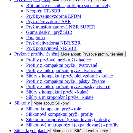
Břit radlice na sníh - profil pro speciání účely
Neoprén CR/SBR
Pryž kyselinovzdorná EPDM
Pryž otěruvzdorná SBR
Pryž transformátorová NBR SUPER
Guma desky - pryž SBR
Paraguma
Pryž olejivzdorná NBR/SBR
Pryž potravinová NR/SBR
Pryžové profily, těsnění
More about: Pryžové profily, těsnění
Profily pryžové mezikruží - hadice
Profily z kompaktní pryže - tvarované
Profily z mikroporézní pryže - tvarované
Šňůry z kompaktní pryže olejivzdorné - kulaté
Profily z kompaktní pryže - pásky, čtverce
Profily z mikroporézní pryže - pásky, čtverce
Šňůry z kompaktní pryže - kulaté
Šňůry z mikroporézní pryže - kulaté
Silikony
More about: Silikony
Silikon kompaktní pryž - role
Silikonová kompaktní pryž - profily
Silikon mikroporézní (expandovaný) - desky
Silikonový mikroporézní (expandovaný) - profily
Sítě a krycí plachty
More about: Sítě a krycí plachty