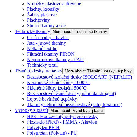
Kroužky plastové a dřevěné
Plachty, kroužky
Žabky plastové
Plachtoviny
Stínící tkaniny a sítě
Technické tkaniny
More about: Technické tkaniny
Čistící hadry a bavlna
Juta - jutové tkaniny
Netkané textilie
Filtrační tkaniny FIRON
Nepromokavé tkaniny - PAD
Technický textil
Těsnění, desky, ucpávky
More about: Těsnění, desky, ucpávky
Bezasbestové izolační desky ISOLCART (NEFALIT)
Keramické těsnící šňůry 1000°C
Skleněné šňůry izolační 500°C
Bezasbestové těsnící desky (náhrada klingerit)
Lojové bavlněné ucpávky
Tkaniny nehořlavé bezasbestové (sklo, keramika)
Výrobky z plastů
More about: Výrobky z plastů
HPS - Houževnatý polystyrén desky
Plexisklo (Plexi) - PMMA - Akrylon
Polyetylen PE-H
Polyuretan (Polytan) - PU