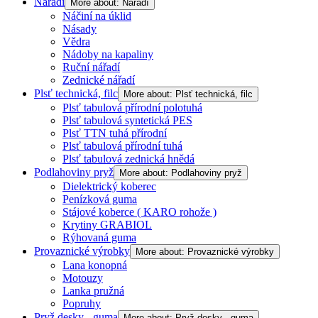
Nářadí
More about: Nářadí
Náčiní na úklid
Násady
Vědra
Nádoby na kapaliny
Ruční nářadí
Zednické nářadí
Plsť technická, filc
More about: Plsť technická, filc
Plsť tabulová přírodní polotuhá
Plsť tabulová syntetická PES
Plsť TTN tuhá přírodní
Plsť tabulová přírodní tuhá
Plsť tabulová zednická hnědá
Podlahoviny pryž
More about: Podlahoviny pryž
Dielektrický koberec
Penízková guma
Stájové koberce ( KARO rohože )
Krytiny GRABIOL
Rýhovaná guma
Provaznické výrobky
More about: Provaznické výrobky
Lana konopná
Motouzy
Lanka pružná
Popruhy
Pryž desky - guma
More about: Pryž desky - guma