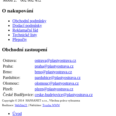
Mobil 2:
602 862 412
O nakupování
Obchodní podmínky
Dodací podmínky
Reklamační řád
Technické listy
Přepočty
Obchodní zastoupení
Ostrava:
ostrava@plastyostrava.cz
Praha:
praha@plastyostrava.cz
Brno:
brno@plastyostrava.cz
Pardubice:
pardubice@plastyostrava.cz
Olomouc:
olomouc@plastyostrava.cz
Plzeň:
plzen@plastyostrava.cz
České Budějovice:
ceske-budejovice@plastyostrava.cz
Copyright © 2014 HANSANET s.r.o., Všechna práva vyhrazena
Realizace:
WebSite21
| Nabízíme:
Tvorba WWW
Úvod