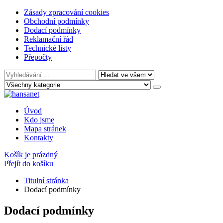
Zásady zpracování cookies
Obchodní podmínky
Dodací podmínky
Reklamační řád
Technické listy
Přepočty
Úvod
Kdo jsme
Mapa stránek
Kontakty
Košík je prázdný
Přejít do košíku
Titulní stránka
Dodací podmínky
Dodací podmínky