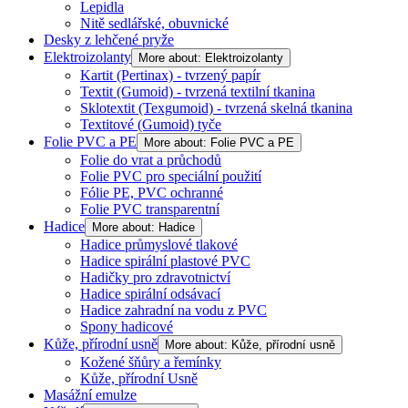
Lepidla
Nitě sedlářské, obuvnické
Desky z lehčené pryže
Elektroizolanty
More about: Elektroizolanty
Kartit (Pertinax) - tvrzený papír
Textit (Gumoid) - tvrzená textilní tkanina
Sklotextit (Texgumoid) - tvrzená skelná tkanina
Textitové (Gumoid) tyče
Folie PVC a PE
More about: Folie PVC a PE
Folie do vrat a průchodů
Folie PVC pro speciální použití
Fólie PE, PVC ochranné
Folie PVC transparentní
Hadice
More about: Hadice
Hadice průmyslové tlakové
Hadice spirální plastové PVC
Hadičky pro zdravotnictví
Hadice spirální odsávací
Hadice zahradní na vodu z PVC
Spony hadicové
Kůže, přírodní usně
More about: Kůže, přírodní usně
Kožené šňůry a řemínky
Kůže, přírodní Usně
Masážní emulze