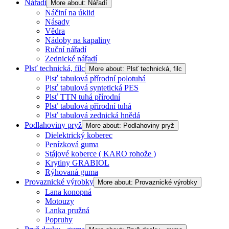
Nářadí
More about: Nářadí
Náčiní na úklid
Násady
Vědra
Nádoby na kapaliny
Ruční nářadí
Zednické nářadí
Plsť technická, filc
More about: Plsť technická, filc
Plsť tabulová přírodní polotuhá
Plsť tabulová syntetická PES
Plsť TTN tuhá přírodní
Plsť tabulová přírodní tuhá
Plsť tabulová zednická hnědá
Podlahoviny pryž
More about: Podlahoviny pryž
Dielektrický koberec
Penízková guma
Stájové koberce ( KARO rohože )
Krytiny GRABIOL
Rýhovaná guma
Provaznické výrobky
More about: Provaznické výrobky
Lana konopná
Motouzy
Lanka pružná
Popruhy