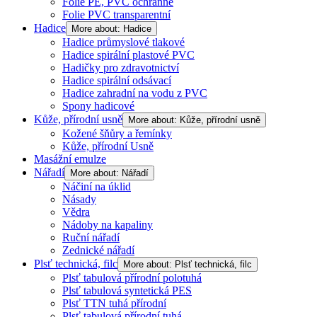
Fólie PE, PVC ochranné
Folie PVC transparentní
Hadice
More about: Hadice
Hadice průmyslové tlakové
Hadice spirální plastové PVC
Hadičky pro zdravotnictví
Hadice spirální odsávací
Hadice zahradní na vodu z PVC
Spony hadicové
Kůže, přírodní usně
More about: Kůže, přírodní usně
Kožené šňůry a řemínky
Kůže, přírodní Usně
Masážní emulze
Nářadí
More about: Nářadí
Náčiní na úklid
Násady
Vědra
Nádoby na kapaliny
Ruční nářadí
Zednické nářadí
Plsť technická, filc
More about: Plsť technická, filc
Plsť tabulová přírodní polotuhá
Plsť tabulová syntetická PES
Plsť TTN tuhá přírodní
Plsť tabulová přírodní tuhá