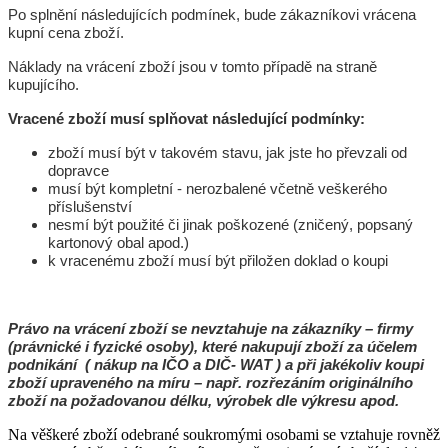
Po splnění následujících podmínek, bude zákazníkovi vrácena
kupní cena zboží.
Náklady na vrácení zboží jsou v tomto případě na straně
kupujícího.
Vracené zboží musí splňovat následující podmínky:
zboží musí být v takovém stavu, jak jste ho převzali od
dopravce
musí být kompletní - nerozbalené včetně veškerého
příslušenství
nesmí být použité či jinak poškozené (zničený, popsaný
kartonový obal apod.)
k vracenému zboží musí být přiložen doklad o koupi
Právo na vrácení zboží se nevztahuje na zákazníky – firmy
(právnické i fyzické osoby), které nakupují zboží za účelem
podnikání ( nákup na IČO a DIČ- WAT ) a při jakékoliv koupi
zboží upraveného na míru – např. rozřezáním originálního
zboží na požadovanou délku, výrobek dle výkresu apod.
Na věškeré zboží odebrané soukromými osobami se vztahuje rovněž