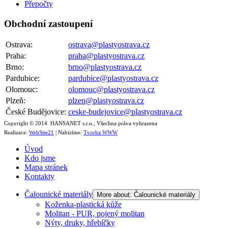
Přepočty
Obchodní zastoupení
Ostrava:
ostrava@plastyostrava.cz
Praha:
praha@plastyostrava.cz
Brno:
brno@plastyostrava.cz
Pardubice:
pardubice@plastyostrava.cz
Olomouc:
olomouc@plastyostrava.cz
Plzeň:
plzen@plastyostrava.cz
České Budějovice:
ceske-budejovice@plastyostrava.cz
Copyright © 2014 HANSANET s.r.o., Všechna práva vyhrazena
Realizace:
WebSite21
| Nabízíme:
Tvorba WWW
Úvod
Kdo jsme
Mapa stránek
Kontakty
Čalounické materiály
More about: Čalounické materiály
Koženka-plastická kůže
Molitan - PUR, pojený molitan
Nýty, druky, hřebíčky