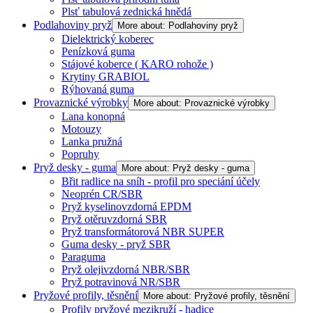
Plsť tabulová zednická hnědá
Podlahoviny pryž
More about: Podlahoviny pryž
Dielektrický koberec
Penízková guma
Stájové koberce ( KARO rohože )
Krytiny GRABIOL
Rýhovaná guma
Provaznické výrobky
More about: Provaznické výrobky
Lana konopná
Motouzy
Lanka pružná
Popruhy
Pryž desky - guma
More about: Pryž desky - guma
Břit radlice na sníh - profil pro speciání účely
Neoprén CR/SBR
Pryž kyselinovzdorná EPDM
Pryž otěruvzdorná SBR
Pryž transformátorová NBR SUPER
Guma desky - pryž SBR
Paraguma
Pryž olejivzdorná NBR/SBR
Pryž potravinová NR/SBR
Pryžové profily, těsnění
More about: Pryžové profily, těsnění
Profily pryžové mezikruží - hadice