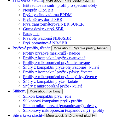
Pryž desky - guma
More about: Pryž desky - guma
Břit radlice na sníh - profil pro speciání účely
Neoprén CR/SBR
Pryž kyselinovzdorná EPDM
Pryž otěruvzdorná SBR
Pryž transformátorová NBR SUPER
Guma desky - pryž SBR
Paraguma
Pryž olejivzdorná NBR/SBR
Pryž potravinová NR/SBR
Pryžové profily, těsnění
More about: Pryžové profily, těsnění
Profily pryžové mezikruží - hadice
Profily z kompaktní pryže - tvarované
Profily z mikroporézní pryže - tvarované
Šňůry z kompaktní pryže olejivzdorné - kulaté
Profily z kompaktní pryže - pásky, čtverce
Profily z mikroporézní pryže - pásky, čtverce
Šňůry z kompaktní pryže - kulaté
Šňůry z mikroporézní pryže - kulaté
Silikony
More about: Silikony
Silikon kompaktní pryž - role
Silikonová kompaktní pryž - profily
Silikon mikroporézní (expandovaný) - desky
Silikonový mikroporézní (expandovaný) - profily
Sítě a krycí plachty
More about: Sítě a krycí plachty