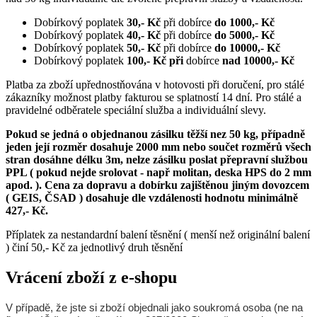
Dobírkový poplatek
30,- Kč
při dobírce
do 1000,- Kč
Dobírkový poplatek
40,- Kč
při dobírce
do 5000,- Kč
Dobírkový poplatek
50,- Kč
při dobírce
do 10000,- Kč
Dobírkový poplatek
100,- Kč při
dobírce
nad 10000,- Kč
Platba za zboží upřednostňována v hotovosti při doručení, pro stálé
zákazníky možnost platby fakturou se splatností 14 dní. Pro stálé a
pravidelné odběratele speciální služba a individuální slevy.
Pokud se jedná o objednanou zásilku těžší nez 50 kg, případně
jeden její rozměr dosahuje 2000 mm nebo součet rozměrů všech
stran dosáhne délku 3m, nelze zásilku poslat přepravní službou
PPL ( pokud nejde srolovat - např molitan, deska HPS do 2 mm
apod. ). Cena za dopravu a dobírku zajištěnou jiným dovozcem
( GEIS, ČSAD ) dosahuje dle vzdálenosti hodnotu minimálně
427,- Kč.
Příplatek za nestandardní balení těsnění ( menší než originální balení
) činí 50,- Kč za jednotlivý druh těsnění
Vrácení zboží z e-shopu
V případě, že jste si zboží objednali jako soukromá osoba (ne na