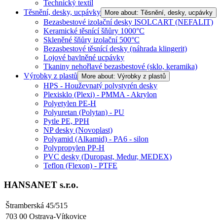
Technický textil
Těsnění, desky, ucpávky
More about: Těsnění, desky, ucpávky
Bezasbestové izolační desky ISOLCART (NEFALIT)
Keramické těsnící šňůry 1000°C
Skleněné šňůry izolační 500°C
Bezasbestové těsnící desky (náhrada klingerit)
Lojové bavlněné ucpávky
Tkaniny nehořlavé bezasbestové (sklo, keramika)
Výrobky z plastů
More about: Výrobky z plastů
HPS - Houževnatý polystyrén desky
Plexisklo (Plexi) - PMMA - Akrylon
Polyetylen PE-H
Polyuretan (Polytan) - PU
Pytle PE, PPH
NP desky (Novoplast)
Polyamid (Alkamid) - PA6 - silon
Polypropylen PP-H
PVC desky (Duropast, Medur, MEDEX)
Teflon (Flexon) - PTFE
HANSANET s.r.o.
Štramberská 45/515
703 00 Ostrava-Vítkovice