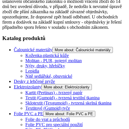
ustanovení občanského zákoníku o možnosti vrácení zboží do 14
dnů bez uvedení důvodu, v případě, že nedošlo k nevratné úpravě
zboží dle přání zákazníka na základě závazné objednávky,
upozorňujeme, že dopravné zpět hradí odběratel. U obchodních
firem a dodávek na základě kupní smlouvy - objednávky je řešení
případného sporu řešeno v souladu s obchodním zákonem.
Katalog produktů
Čalounické materiály
More about: Čalounické materiály
Koženka-plastická kůže
Molitan - PUR, pojený molitan
Nýty, druky, hřebíčky
Lepidla
Nitě sedlářské, obuvnické
Desky z lehčené pryže
Elektroizolanty
More about: Elektroizolanty
Kartit (Pertinax) - tvrzený papír
Textit (Gumoid) - tvrzená textilní tkanina
Sklotextit (Texgumoid) - tvrzená skelná tkanina
Textitové (Gumoid) tyče
Folie PVC a PE
More about: Folie PVC a PE
Folie do vrat a průchodů
Folie PVC pro speciální použití