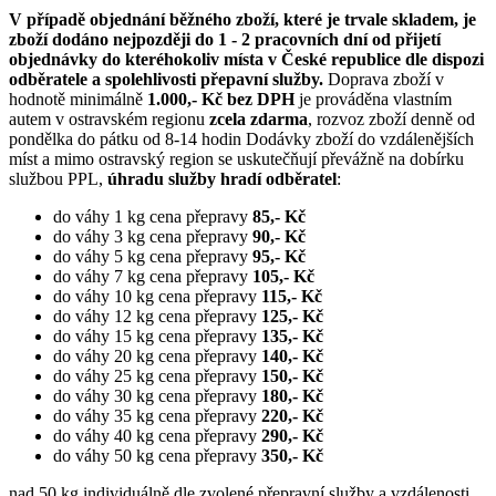
V případě objednání běžného zboží, které je trvale skladem, je
zboží dodáno nejpozději do 1 - 2 pracovních dní od přijetí
objednávky do kteréhokoliv místa v České republice dle dispozi
odběratele a spolehlivosti přepavní služby.
Doprava zboží v
hodnotě minimálně
1.000,- Kč bez DPH
je prováděna vlastním
autem v ostravském regionu
zcela zdarma
, rozvoz zboží denně od
pondělka do pátku od 8-14 hodin Dodávky zboží do vzdálenějších
míst a mimo ostravský region se uskutečňují převážně na dobírku
službou PPL,
úhradu služby hradí odběratel
:
do váhy 1 kg cena přepravy
85,- Kč
do váhy 3 kg cena přepravy
90,- Kč
do váhy 5 kg cena přepravy
95,- Kč
do váhy 7 kg cena přepravy
105,- Kč
do váhy 10 kg cena přepravy
115,- Kč
do váhy 12 kg cena přepravy
125,- Kč
do váhy 15 kg cena přepravy
135,- Kč
do váhy 20 kg cena přepravy
140,- Kč
do váhy 25 kg cena přepravy
150,- Kč
do váhy 30 kg cena přepravy
180,- Kč
do váhy 35 kg cena přepravy
220,- Kč
do váhy 40 kg cena přepravy
290,- Kč
do váhy 50 kg cena přepravy
350,- Kč
nad 50 kg individuálně dle zvolené přepravní služby a vzdálenosti.