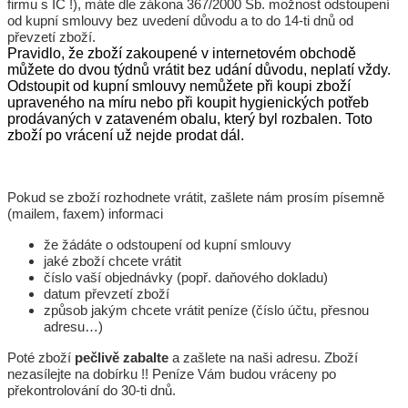
firmu s IČ !), máte dle zákona 367/2000 Sb. možnost odstoupení
od kupní smlouvy bez uvedení důvodu a to do 14-ti dnů od
převzetí zboží.
Pravidlo, že zboží zakoupené v internetovém obchodě
můžete do dvou týdnů vrátit bez udání důvodu, neplatí vždy.
Odstoupit od kupní smlouvy nemůžete při koupi zboží
upraveného na míru nebo při koupit hygienických potřeb
prodávaných v zataveném obalu, který byl rozbalen. Toto
zboží po vrácení už nejde prodat dál.
Pokud se zboží rozhodnete vrátit, zašlete nám prosím písemně
(mailem, faxem) informaci
že žádáte o odstoupení od kupní smlouvy
jaké zboží chcete vrátit
číslo vaší objednávky (popř. daňového dokladu)
datum převzetí zboží
způsob jakým chcete vrátit peníze (číslo účtu, přesnou
adresu…)
Poté zboží
pečlivě zabalte
a zašlete na naši adresu. Zboží
nezasílejte na dobírku !! Peníze Vám budou vráceny po
překontrolování do 30-ti dnů.