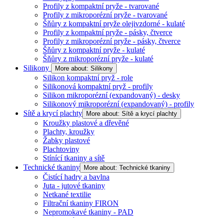
Profily z kompaktní pryže - tvarované
Profily z mikroporézní pryže - tvarované
Šňůry z kompaktní pryže olejivzdorné - kulaté
Profily z kompaktní pryže - pásky, čtverce
Profily z mikroporézní pryže - pásky, čtverce
Šňůry z kompaktní pryže - kulaté
Šňůry z mikroporézní pryže - kulaté
Silikony
More about: Silikony
Silikon kompaktní pryž - role
Silikonová kompaktní pryž - profily
Silikon mikroporézní (expandovaný) - desky
Silikonový mikroporézní (expandovaný) - profily
Sítě a krycí plachty
More about: Sítě a krycí plachty
Kroužky plastové a dřevěné
Plachty, kroužky
Žabky plastové
Plachtoviny
Stínící tkaniny a sítě
Technické tkaniny
More about: Technické tkaniny
Čistící hadry a bavlna
Juta - jutové tkaniny
Netkané textilie
Filtrační tkaniny FIRON
Nepromokavé tkaniny - PAD