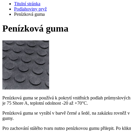
Titulní stránka
Podlahoviny pryž
Penízková guma
Penízková guma
Penízková guma se používá k pokrytí vnitřních podlah průmyslovýc
je 75 Shore A, teplotní odolnost -20 až +70°C.
Penízková guma se vyrábí v barvě černé a šedé, na zakázku rovněž v b
gumy.
Pro zachování stálého tvaru nutno penízkovou gumu přilepit. Po klik