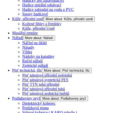
Hadičky pro zdravotnictví
Hadice spirální odsávací
Hadice zahradní na vodu z PVC
Spony hadicové
Kůže, přírodní usně
More about: Kůže, přírodní usně
Kožené šňůry a řemínky
Kůže, přírodní Usně
Masážní emulze
Nářadí
More about: Nářadí
Náčiní na úklid
Násady
Vědra
Nádoby na kapaliny
Ruční nářadí
Zednické nářadí
Plsť technická, filc
More about: Plsť technická, filc
Plsť tabulová přírodní polotuhá
Plsť tabulová syntetická PES
Plsť TTN tuhá přírodní
Plsť tabulová přírodní tuhá
Plsť tabulová zednická hnědá
Podlahoviny pryž
More about: Podlahoviny pryž
Dielektrický koberec
Penízková guma
Stájové koberce ( KARO rohože )