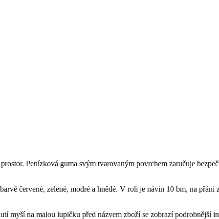
h prostor. Penízková guma svým tvarovaným povrchem zaručuje bezpeč
arvě červené, zelené, modré a hnědé. V roli je návin 10 bm, na přání z
nutí myší na malou lupičku před názvem zboží se zobrazí podrobnější i