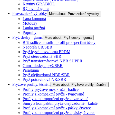
Krytiny GRABIOL
Rýhovaná guma
Provaznické výrobky
More about: Provaznické výrobky
Lana konopná
Motouzy
Lanka pružná
Popruhy
Pryž desky - guma
More about: Pryž desky - guma
Břit radlice na sníh - profil pro speciání účely
Neoprén CR/SBR
Pryž kyselinovzdorná EPDM
Pryž otěruvzdorná SBR
Pryž transformátorová NBR SUPER
Guma desky - pryž SBR
Paraguma
Pryž olejivzdorná NBR/SBR
Pryž potravinová NR/SBR
Pryžové profily, těsnění
More about: Pryžové profily, těsnění
Profily pryžové mezikruží - hadice
Profily z kompaktní pryže - tvarované
Profily z mikroporézní pryže - tvarované
Šňůry z kompaktní pryže olejivzdorné - kulaté
Profily z kompaktní pryže - pásky, čtverce
Profily z mikroporézní pryže - pásky, čtverce