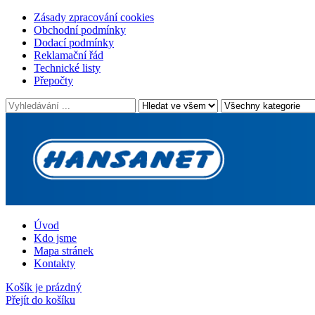
Zásady zpracování cookies
Obchodní podmínky
Dodací podmínky
Reklamační řád
Technické listy
Přepočty
Úvod
Kdo jsme
Mapa stránek
Kontakty
Košík je prázdný
Přejít do košíku