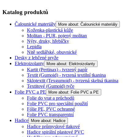
Katalog produktů
Čalounické materiály
More about: Čalounické materiály
Koženka-plastická kůže
Molitan - PUR, pojený molitan
Nýty, druky, hřebíčky
Lepidla
Nitě sedlářské, obuvnické
Desky z lehčené pryže
Elektroizolanty
More about: Elektroizolanty
Kartit (Pertinax) - tvrzený papír
Textit (Gumoid) - tvrzená textilní tkanina
Sklotextit (Texgumoid) - tvrzená skelná tkanina
Textitové (Gumoid) tyče
Folie PVC a PE
More about: Folie PVC a PE
Folie do vrat a průchodů
Folie PVC pro speciální použití
Fólie PE, PVC ochranné
Folie PVC transparentní
Hadice
More about: Hadice
Hadice průmyslové tlakové
Hadice spirální plastové PVC