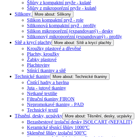
Šňůry z kompaktní pryže - kulaté
Šňůry z mikroporézní pryže - kulaté
Silikony
More about: Silikony
Silikon kompaktní pryž - role
Silikonová kompaktní pryž - profily
Silikon mikroporézní (expandovaný) - desky
Silikonový mikroporézní (expandovaný) - profily
Sítě a krycí plachty
More about: Sítě a krycí plachty
Kroužky plastové a dřevěné
Plachty, kroužky
Žabky plastové
Plachtoviny
Stínící tkaniny a sítě
Technické tkaniny
More about: Technické tkaniny
Čistící hadry a bavlna
Juta - jutové tkaniny
Netkané textilie
Filtrační tkaniny FIRON
Nepromokavé tkaniny - PAD
Technický textil
Těsnění, desky, ucpávky
More about: Těsnění, desky, ucpávky
Bezasbestové izolační desky ISOLCART (NEFALIT)
Keramické těsnící šňůry 1000°C
Skleněné šňůry izolační 500°C