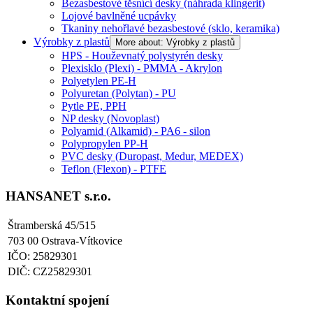
Bezasbestové těsnící desky (náhrada klingerit)
Lojové bavlněné ucpávky
Tkaniny nehořlavé bezasbestové (sklo, keramika)
Výrobky z plastů
More about: Výrobky z plastů
HPS - Houževnatý polystyrén desky
Plexisklo (Plexi) - PMMA - Akrylon
Polyetylen PE-H
Polyuretan (Polytan) - PU
Pytle PE, PPH
NP desky (Novoplast)
Polyamid (Alkamid) - PA6 - silon
Polypropylen PP-H
PVC desky (Duropast, Medur, MEDEX)
Teflon (Flexon) - PTFE
HANSANET s.r.o.
Štramberská 45/515
703 00 Ostrava-Vítkovice
IČO: 25829301
DIČ: CZ25829301
Kontaktní spojení