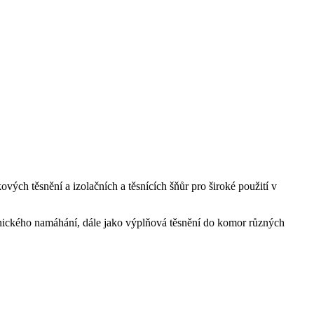
ých těsnění a izolačních a těsnících šňůr pro široké použití v
anického namáhání, dále jako výplňová těsnění do komor různých