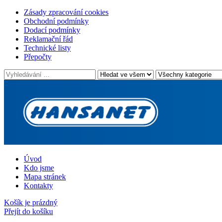
Zásady zpracování cookies
Obchodní podmínky
Dodací podmínky
Reklamační řád
Technické listy
Přepočty
Úvod
Kdo jsme
Mapa stránek
Kontakty
Košík je prázdný
Přejít do košíku