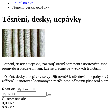
Titulní stránka
Těsnění, desky, ucpávky
Těsnění, desky, ucpávky
Těsnění, desky a ucpávky zahrnují široký sortiment asbestových asbes
průmyslu a především tam, kde se pracuje ve vysokých teplotách.
Těsnění, desky a ucpávky se využijí rovněž k utěsňování nepohybliv
zařízení, k zhotovení ochranných zástěn proti přímému působení pla
Řadit dle
Cenový rozsah:
0,00 Kč
0,00 Kč