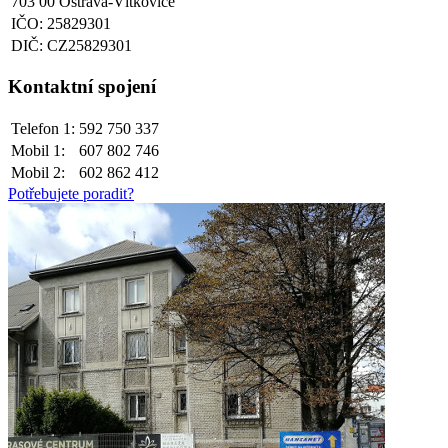
703 00 Ostrava-Vítkovice
IČO: 25829301
DIČ: CZ25829301
Kontaktní spojení
Telefon 1:
592 750 337
Mobil 1:
607 802 746
Mobil 2:
602 862 412
Potřebujete poradit?