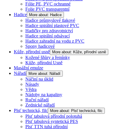
Fólie PE, PVC ochranné
Folie PVC transparentní
Hadice
More about: Hadice
Hadice průmyslové tlakové
Hadice spirální plastové PVC
Hadičky pro zdravotnictví
Hadice spirální odsávací
Hadice zahradní na vodu z PVC
Spony hadicové
Kůže, přírodní usně
More about: Kůže, přírodní usně
Kožené šňůry a řemínky
Kůže, přírodní Usně
Masážní emulze
Nářadí
More about: Nářadí
Náčiní na úklid
Násady
Vědra
Nádoby na kapaliny
Ruční nářadí
Zednické nářadí
Plsť technická, filc
More about: Plsť technická, filc
Plsť tabulová přírodní polotuhá
Plsť tabulová syntetická PES
Plsť TTN tuhá přírodní