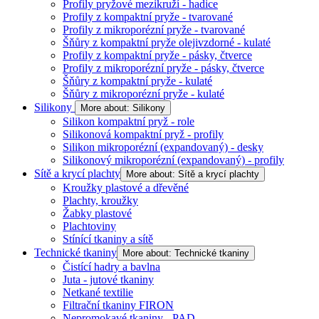
Profily pryžové mezikruží - hadice
Profily z kompaktní pryže - tvarované
Profily z mikroporézní pryže - tvarované
Šňůry z kompaktní pryže olejivzdorné - kulaté
Profily z kompaktní pryže - pásky, čtverce
Profily z mikroporézní pryže - pásky, čtverce
Šňůry z kompaktní pryže - kulaté
Šňůry z mikroporézní pryže - kulaté
Silikony
More about: Silikony
Silikon kompaktní pryž - role
Silikonová kompaktní pryž - profily
Silikon mikroporézní (expandovaný) - desky
Silikonový mikroporézní (expandovaný) - profily
Sítě a krycí plachty
More about: Sítě a krycí plachty
Kroužky plastové a dřevěné
Plachty, kroužky
Žabky plastové
Plachtoviny
Stínící tkaniny a sítě
Technické tkaniny
More about: Technické tkaniny
Čistící hadry a bavlna
Juta - jutové tkaniny
Netkané textilie
Filtrační tkaniny FIRON
Nepromokavé tkaniny - PAD