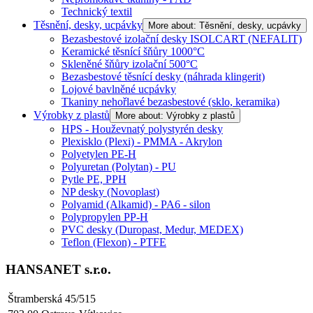
Technický textil
Těsnění, desky, ucpávky
More about: Těsnění, desky, ucpávky
Bezasbestové izolační desky ISOLCART (NEFALIT)
Keramické těsnící šňůry 1000°C
Skleněné šňůry izolační 500°C
Bezasbestové těsnící desky (náhrada klingerit)
Lojové bavlněné ucpávky
Tkaniny nehořlavé bezasbestové (sklo, keramika)
Výrobky z plastů
More about: Výrobky z plastů
HPS - Houževnatý polystyrén desky
Plexisklo (Plexi) - PMMA - Akrylon
Polyetylen PE-H
Polyuretan (Polytan) - PU
Pytle PE, PPH
NP desky (Novoplast)
Polyamid (Alkamid) - PA6 - silon
Polypropylen PP-H
PVC desky (Duropast, Medur, MEDEX)
Teflon (Flexon) - PTFE
HANSANET s.r.o.
Štramberská 45/515