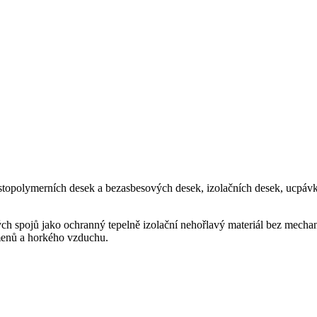
topolymerních desek a bezasbesových desek, izolačních desek, ucpávkov
ých spojů jako ochranný tepelně izolační nehořlavý materiál bez mech
menů a horkého vzduchu.