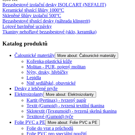
Bezasbestové izolační desky ISOLCART (NEFALIT)
Keramické těsnící šňůry 1000°C
Skleněné šňůry izolační 500°C
Bezasbestové těsnící desky (náhrada klingerit)
Lojové bavlněné ucpávky
Tkaniny nehořlavé bezasbestové (sklo, keramika)
Katalog produktů
Čalounické materiály
More about: Čalounické materiály
Koženka-plastická kůže
Molitan - PUR, pojený molitan
Nýty, druky, hřebíčky
Lepidla
Nitě sedlářské, obuvnické
Desky z lehčené pryže
Elektroizolanty
More about: Elektroizolanty
Kartit (Pertinax) - tvrzený papír
Textit (Gumoid) - tvrzená textilní tkanina
Sklotextit (Texgumoid) - tvrzená skelná tkanina
Textitové (Gumoid) tyče
Folie PVC a PE
More about: Folie PVC a PE
Folie do vrat a průchodů
Folie PVC pro speciální použití