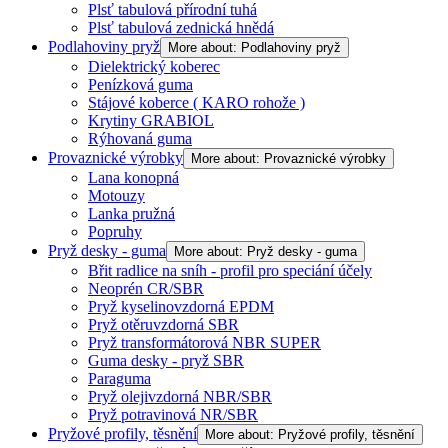
Plsť tabulová přírodní tuhá
Plsť tabulová zednická hnědá
Podlahoviny pryž
More about: Podlahoviny pryž
Dielektrický koberec
Penízková guma
Stájové koberce ( KARO rohože )
Krytiny GRABIOL
Rýhovaná guma
Provaznické výrobky
More about: Provaznické výrobky
Lana konopná
Motouzy
Lanka pružná
Popruhy
Pryž desky - guma
More about: Pryž desky - guma
Břit radlice na sníh - profil pro speciání účely
Neoprén CR/SBR
Pryž kyselinovzdorná EPDM
Pryž otěruvzdorná SBR
Pryž transformátorová NBR SUPER
Guma desky - pryž SBR
Paraguma
Pryž olejivzdorná NBR/SBR
Pryž potravinová NR/SBR
Pryžové profily, těsnění
More about: Pryžové profily, těsnění