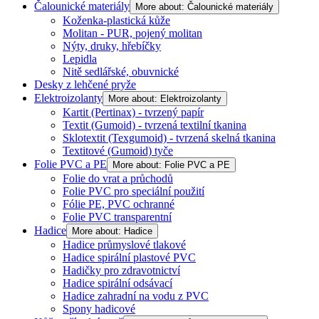
Čalounické materiály
More about: Čalounické materiály
Koženka-plastická kůže
Molitan - PUR, pojený molitan
Nýty, druky, hřebíčky
Lepidla
Nitě sedlářské, obuvnické
Desky z lehčené pryže
Elektroizolanty
More about: Elektroizolanty
Kartit (Pertinax) - tvrzený papír
Textit (Gumoid) - tvrzená textilní tkanina
Sklotextit (Texgumoid) - tvrzená skelná tkanina
Textitové (Gumoid) tyče
Folie PVC a PE
More about: Folie PVC a PE
Folie do vrat a průchodů
Folie PVC pro speciální použití
Fólie PE, PVC ochranné
Folie PVC transparentní
Hadice
More about: Hadice
Hadice průmyslové tlakové
Hadice spirální plastové PVC
Hadičky pro zdravotnictví
Hadice spirální odsávací
Hadice zahradní na vodu z PVC
Spony hadicové