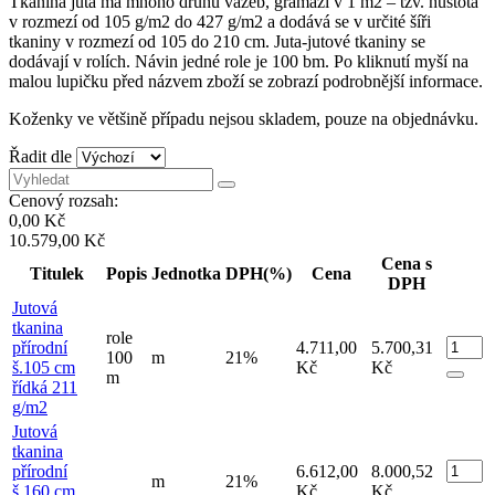
Tkanina juta má mnoho druhů vazeb, gramáží v 1 m2 – tzv. hustota
v rozmezí od 105 g/m2 do 427 g/m2 a dodává se v určité šíři
tkaniny v rozmezí od 105 do 210 cm. Juta-jutové tkaniny se
dodávají v rolích. Návin jedné role je 100 bm. Po kliknutí myší na
malou lupičku před názvem zboží se zobrazí podrobnější informace.
Koženky ve většině případu nejsou skladem, pouze na objednávku.
Řadit dle
Cenový rozsah:
0,00 Kč
10.579,00 Kč
Cena s
Titulek
Popis
Jednotka
DPH(%)
Cena
DPH
Jutová
tkanina
role
přírodní
4.711,00
5.700,31
100
m
21%
š.105 cm
Kč
Kč
m
řídká 211
g/m2
Jutová
tkanina
přírodní
6.612,00
8.000,52
m
21%
š.160 cm
Kč
Kč