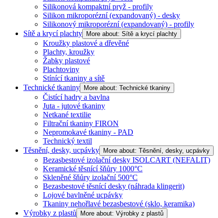
Silikonová kompaktní pryž - profily
Silikon mikroporézní (expandovaný) - desky
Silikonový mikroporézní (expandovaný) - profily
Sítě a krycí plachty
More about: Sítě a krycí plachty
Kroužky plastové a dřevěné
Plachty, kroužky
Žabky plastové
Plachtoviny
Stínící tkaniny a sítě
Technické tkaniny
More about: Technické tkaniny
Čistící hadry a bavlna
Juta - jutové tkaniny
Netkané textilie
Filtrační tkaniny FIRON
Nepromokavé tkaniny - PAD
Technický textil
Těsnění, desky, ucpávky
More about: Těsnění, desky, ucpávky
Bezasbestové izolační desky ISOLCART (NEFALIT)
Keramické těsnící šňůry 1000°C
Skleněné šňůry izolační 500°C
Bezasbestové těsnící desky (náhrada klingerit)
Lojové bavlněné ucpávky
Tkaniny nehořlavé bezasbestové (sklo, keramika)
Výrobky z plastů
More about: Výrobky z plastů