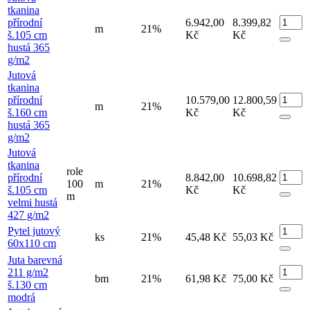
tkanina
přírodní
6.942,00
8.399,82
m
21%
š.105 cm
Kč
Kč
hustá 365
g/m2
Jutová
tkanina
přírodní
10.579,00
12.800,59
m
21%
š.160 cm
Kč
Kč
hustá 365
g/m2
Jutová
tkanina
role
přírodní
8.842,00
10.698,82
100
m
21%
š.105 cm
Kč
Kč
m
velmi hustá
427 g/m2
Pytel jutový
ks
21%
45,48 Kč
55,03 Kč
60x110 cm
Juta barevná
211 g/m2
bm
21%
61,98 Kč
75,00 Kč
š.130 cm
modrá