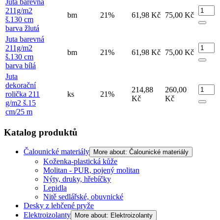
Juta barevná
211g/m2
bm
21%
61,98 Kč
75,00 Kč
š.130 cm
barva žlutá
Juta barevná
211g/m2
bm
21%
61,98 Kč
75,00 Kč
š.130 cm
barva bílá
Juta
dekorační
214,88
260,00
rolička 211
ks
21%
Kč
Kč
g/m2 š.15
cm/25 m
Katalog produktů
Čalounické materiály
More about: Čalounické materiály
Koženka-plastická kůže
Molitan - PUR, pojený molitan
Nýty, druky, hřebíčky
Lepidla
Nitě sedlářské, obuvnické
Desky z lehčené pryže
Elektroizolanty
More about: Elektroizolanty