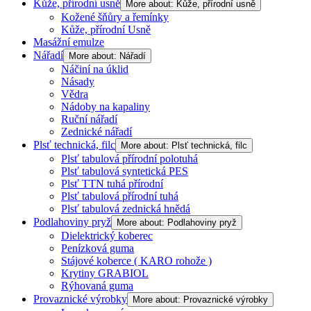
Kůže, přírodní usně
More about: Kůže, přírodní usně
Kožené šňůry a řemínky
Kůže, přírodní Usně
Masážní emulze
Nářadí
More about: Nářadí
Náčiní na úklid
Násady
Vědra
Nádoby na kapaliny
Ruční nářadí
Zednické nářadí
Plsť technická, filc
More about: Plsť technická, filc
Plsť tabulová přírodní polotuhá
Plsť tabulová syntetická PES
Plsť TTN tuhá přírodní
Plsť tabulová přírodní tuhá
Plsť tabulová zednická hnědá
Podlahoviny pryž
More about: Podlahoviny pryž
Dielektrický koberec
Penízková guma
Stájové koberce ( KARO rohože )
Krytiny GRABIOL
Rýhovaná guma
Provaznické výrobky
More about: Provaznické výrobky