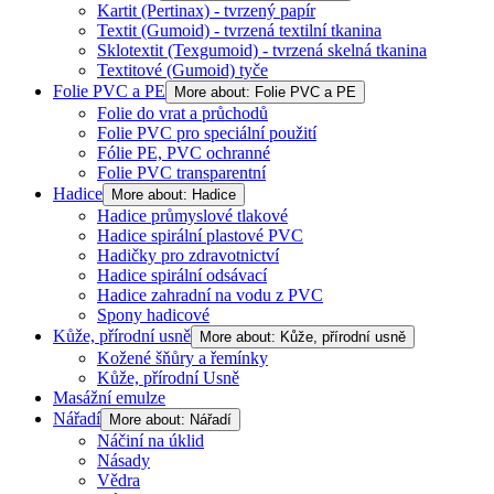
Kartit (Pertinax) - tvrzený papír
Textit (Gumoid) - tvrzená textilní tkanina
Sklotextit (Texgumoid) - tvrzená skelná tkanina
Textitové (Gumoid) tyče
Folie PVC a PE
More about: Folie PVC a PE
Folie do vrat a průchodů
Folie PVC pro speciální použití
Fólie PE, PVC ochranné
Folie PVC transparentní
Hadice
More about: Hadice
Hadice průmyslové tlakové
Hadice spirální plastové PVC
Hadičky pro zdravotnictví
Hadice spirální odsávací
Hadice zahradní na vodu z PVC
Spony hadicové
Kůže, přírodní usně
More about: Kůže, přírodní usně
Kožené šňůry a řemínky
Kůže, přírodní Usně
Masážní emulze
Nářadí
More about: Nářadí
Náčiní na úklid
Násady
Vědra