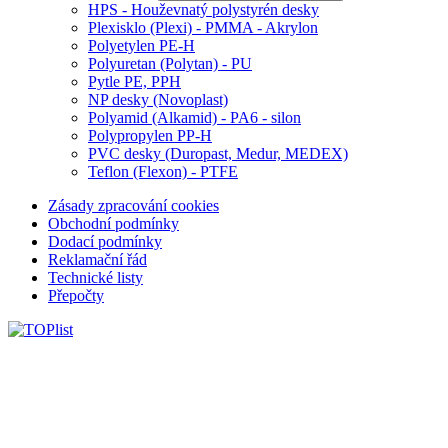
HPS - Houževnatý polystyrén desky
Plexisklo (Plexi) - PMMA - Akrylon
Polyetylen PE-H
Polyuretan (Polytan) - PU
Pytle PE, PPH
NP desky (Novoplast)
Polyamid (Alkamid) - PA6 - silon
Polypropylen PP-H
PVC desky (Duropast, Medur, MEDEX)
Teflon (Flexon) - PTFE
Zásady zpracování cookies
Obchodní podmínky
Dodací podmínky
Reklamační řád
Technické listy
Přepočty