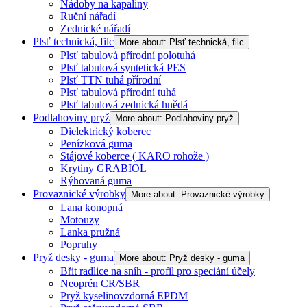
Nádoby na kapaliny
Ruční nářadí
Zednické nářadí
Plsť technická, filc
More about: Plsť technická, filc
Plsť tabulová přírodní polotuhá
Plsť tabulová syntetická PES
Plsť TTN tuhá přírodní
Plsť tabulová přírodní tuhá
Plsť tabulová zednická hnědá
Podlahoviny pryž
More about: Podlahoviny pryž
Dielektrický koberec
Penízková guma
Stájové koberce ( KARO rohože )
Krytiny GRABIOL
Rýhovaná guma
Provaznické výrobky
More about: Provaznické výrobky
Lana konopná
Motouzy
Lanka pružná
Popruhy
Pryž desky - guma
More about: Pryž desky - guma
Břit radlice na sníh - profil pro speciání účely
Neoprén CR/SBR
Pryž kyselinovzdorná EPDM