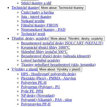
Stínící tkaniny a sítě
Technické tkaniny
More about: Technické tkaniny
Čistící hadry a bavlna
Juta - jutové tkaniny
Netkané textilie
Filtrační tkaniny FIRON
Nepromokavé tkaniny - PAD
Technický textil
Těsnění, desky, ucpávky
More about: Těsnění, desky, ucpávky
Bezasbestové izolační desky ISOLCART (NEFALIT)
Keramické těsnící šňůry 1000°C
Skleněné šňůry izolační 500°C
Bezasbestové těsnící desky (náhrada klingerit)
Lojové bavlněné ucpávky
Tkaniny nehořlavé bezasbestové (sklo, keramika)
Výrobky z plastů
More about: Výrobky z plastů
HPS - Houževnatý polystyrén desky
Plexisklo (Plexi) - PMMA - Akrylon
Polyetylen PE-H
Polyuretan (Polytan) - PU
Pytle PE, PPH
NP desky (Novoplast)
Polyamid (Alkamid) - PA6 - silon
Polypropylen PP-H