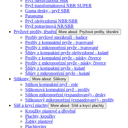
Pryž otěruvzdorná SBR
Pryž transformátorová NBR SUPER
Guma desky - pryž SBR
Paraguma
Pryž olejivzdorná NBR/SBR
Pryž potravinová NR/SBR
Pryžové profily, těsnění
More about: Pryžové profily, těsnění
Profily pryžové mezikruží - hadice
Profily z kompaktní pryže - tvarované
Profily z mikroporézní pryže - tvarované
Šňůry z kompaktní pryže olejivzdorné - kulaté
Profily z kompaktní pryže - pásky, čtverce
Profily z mikroporézní pryže - pásky, čtverce
Šňůry z kompaktní pryže - kulaté
Šňůry z mikroporézní pryže - kulaté
Silikony
More about: Silikony
Silikon kompaktní pryž - role
Silikonová kompaktní pryž - profily
Silikon mikroporézní (expandovaný) - desky
Silikonový mikroporézní (expandovaný) - profily
Sítě a krycí plachty
More about: Sítě a krycí plachty
Kroužky plastové a dřevěné
Plachty, kroužky
Žabky plastové
Plachtoviny