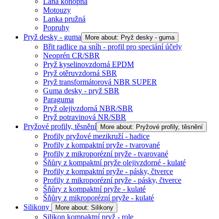
Lana konopná
Motouzy
Lanka pružná
Popruhy
Pryž desky - guma
More about: Pryž desky - guma
Břit radlice na sníh - profil pro speciání účely
Neoprén CR/SBR
Pryž kyselinovzdorná EPDM
Pryž otěruvzdorná SBR
Pryž transformátorová NBR SUPER
Guma desky - pryž SBR
Paraguma
Pryž olejivzdorná NBR/SBR
Pryž potravinová NR/SBR
Pryžové profily, těsnění
More about: Pryžové profily, těsnění
Profily pryžové mezikruží - hadice
Profily z kompaktní pryže - tvarované
Profily z mikroporézní pryže - tvarované
Šňůry z kompaktní pryže olejivzdorné - kulaté
Profily z kompaktní pryže - pásky, čtverce
Profily z mikroporézní pryže - pásky, čtverce
Šňůry z kompaktní pryže - kulaté
Šňůry z mikroporézní pryže - kulaté
Silikony
More about: Silikony
Silikon kompaktní pryž - role