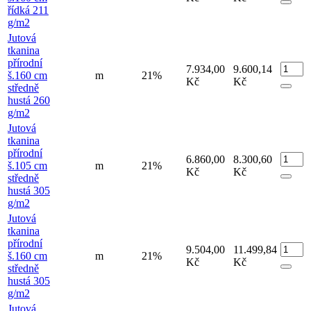
řídká 211
g/m2
Jutová
tkanina
přírodní
7.934,00
9.600,14
š.160 cm
m
21%
Kč
Kč
středně
hustá 260
g/m2
Jutová
tkanina
přírodní
6.860,00
8.300,60
š.105 cm
m
21%
Kč
Kč
středně
hustá 305
g/m2
Jutová
tkanina
přírodní
9.504,00
11.499,84
š.160 cm
m
21%
Kč
Kč
středně
hustá 305
g/m2
Jutová