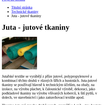
Titulní stránka
Technické tkaniny
Juta - jutové tkaniny
Juta - jutové tkaniny
Jutařské textilie se vyrábějí z příze jutové, polypropylenové a
kombinací těchto druhů v různých šířích a hustotách. Juta-jutové
tkaniny se používají hlavně k technickým účelům, na obaly, na
izolace, na výrobu plachet, k čalounické výrobě, dekoraci, jako
podkladové tkaniny na výrobu všívaných koberců, k šití pytlů, v
dolech, ve stavebnictví i jako zatravňovací textilie apod.