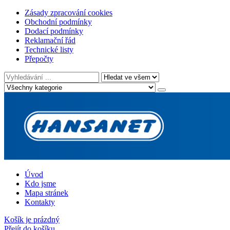
Zásady zpracování cookies
Obchodní podmínky
Dodací podmínky
Reklamační řád
Technické listy
Přepočty
Úvod
Kdo jsme
Mapa stránek
Kontakty
Košík je prázdný
Přejít do košíku