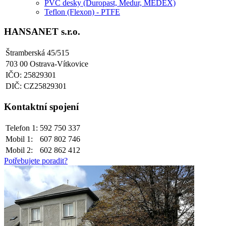
PVC desky (Duropast, Medur, MEDEX)
Teflon (Flexon) - PTFE
HANSANET s.r.o.
Štramberská 45/515
703 00 Ostrava-Vítkovice
IČO: 25829301
DIČ: CZ25829301
Kontaktní spojení
Telefon 1:
592 750 337
Mobil 1:
607 802 746
Mobil 2:
602 862 412
Potřebujete poradit?