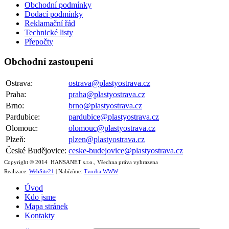
Obchodní podmínky
Dodací podmínky
Reklamační řád
Technické listy
Přepočty
Obchodní zastoupení
Ostrava:
ostrava@plastyostrava.cz
Praha:
praha@plastyostrava.cz
Brno:
brno@plastyostrava.cz
Pardubice:
pardubice@plastyostrava.cz
Olomouc:
olomouc@plastyostrava.cz
Plzeň:
plzen@plastyostrava.cz
České Budějovice:
ceske-budejovice@plastyostrava.cz
Copyright © 2014 HANSANET s.r.o., Všechna práva vyhrazena
Realizace:
WebSite21
| Nabízíme:
Tvorba WWW
Úvod
Kdo jsme
Mapa stránek
Kontakty