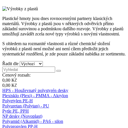
Plastické hmoty jsou dnes rovnocennými partnery klasických
materiálů. Výrobky z plastů jsou v některých odvětvích přímo
základní surovinou a podmínkou dalšího rozvoje. Výrobky z plastů
umožňují zavádět zcela nové typy výrobků s novými vlastnostmi.
S ohledem na rozmanité vlastnosti a různé chemické složení
výrobků z plastů není možné ani není cílem předložit jejich
systematické rozdělení, je zde pouze základní nabídka ze sortimentu.
Řadit dle
Cenový rozsah:
0,00 Kč
0,00 Kč
HPS - Houževnatý polystyrén desky
Plexisklo (Plexi) - PMMA - Akrylon
Polyetylen PE-H
Polyuretan (Polytan) - PU
Pytle PE, PPH
NP desky (Novoplast)
Polyamid (Alkamid) - PA6 - silon
Polypropylen PP-H