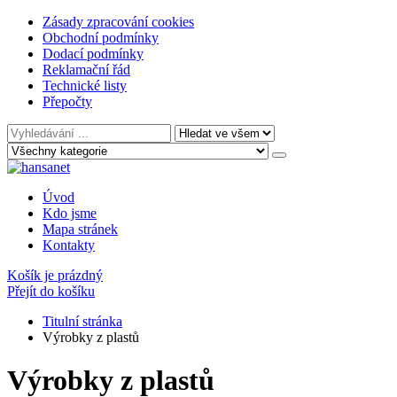
Zásady zpracování cookies
Obchodní podmínky
Dodací podmínky
Reklamační řád
Technické listy
Přepočty
Úvod
Kdo jsme
Mapa stránek
Kontakty
Košík je prázdný
Přejít do košíku
Titulní stránka
Výrobky z plastů
Výrobky z plastů