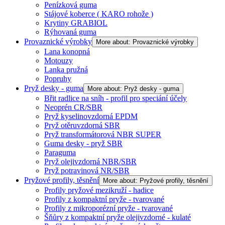
Penízková guma
Stájové koberce ( KARO rohože )
Krytiny GRABIOL
Rýhovaná guma
Provaznické výrobky
More about: Provaznické výrobky
Lana konopná
Motouzy
Lanka pružná
Popruhy
Pryž desky - guma
More about: Pryž desky - guma
Břit radlice na sníh - profil pro speciání účely
Neoprén CR/SBR
Pryž kyselinovzdorná EPDM
Pryž otěruvzdorná SBR
Pryž transformátorová NBR SUPER
Guma desky - pryž SBR
Paraguma
Pryž olejivzdorná NBR/SBR
Pryž potravinová NR/SBR
Pryžové profily, těsnění
More about: Pryžové profily, těsnění
Profily pryžové mezikruží - hadice
Profily z kompaktní pryže - tvarované
Profily z mikroporézní pryže - tvarované
Šňůry z kompaktní pryže olejivzdorné - kulaté