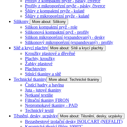
Profily z kompaktní pryže - pásky, čtverce
Profily z mikroporézní pryže - pásky, čtverce
Šňůry z kompaktní pryže - kulaté
Šňůry z mikroporézní pryže - kulaté
Silikony
More about: Silikony
Silikon kompaktní pryž - role
Silikonová kompaktní pryž - profily
Silikon mikroporézní (expandovaný) - desky
Silikonový mikroporézní (expandovaný) - profily
Sítě a krycí plachty
More about: Sítě a krycí plachty
Kroužky plastové a dřevěné
Plachty, kroužky
Žabky plastové
Plachtoviny
Stínící tkaniny a sítě
Technické tkaniny
More about: Technické tkaniny
Čistící hadry a bavlna
Juta - jutové tkaniny
Netkané textilie
Filtrační tkaniny FIRON
Nepromokavé tkaniny - PAD
Technický textil
Těsnění, desky, ucpávky
More about: Těsnění, desky, ucpávky
Bezasbestové izolační desky ISOLCART (NEFALIT)
Keramické těsnící šňůry 1000°C