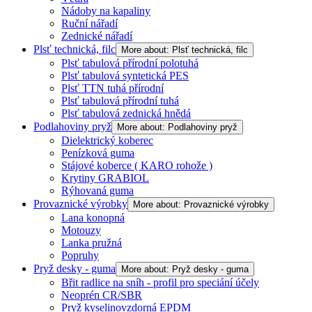
Nádoby na kapaliny
Ruční nářadí
Zednické nářadí
Plsť technická, filc
More about: Plsť technická, filc
Plsť tabulová přírodní polotuhá
Plsť tabulová syntetická PES
Plsť TTN tuhá přírodní
Plsť tabulová přírodní tuhá
Plsť tabulová zednická hnědá
Podlahoviny pryž
More about: Podlahoviny pryž
Dielektrický koberec
Penízková guma
Stájové koberce ( KARO rohože )
Krytiny GRABIOL
Rýhovaná guma
Provaznické výrobky
More about: Provaznické výrobky
Lana konopná
Motouzy
Lanka pružná
Popruhy
Pryž desky - guma
More about: Pryž desky - guma
Břit radlice na sníh - profil pro speciání účely
Neoprén CR/SBR
Pryž kyselinovzdorná EPDM