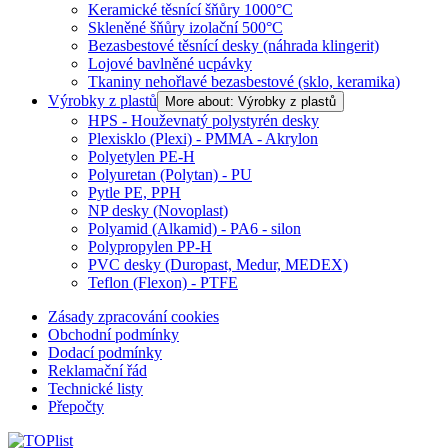
Keramické těsnící šňůry 1000°C
Skleněné šňůry izolační 500°C
Bezasbestové těsnící desky (náhrada klingerit)
Lojové bavlněné ucpávky
Tkaniny nehořlavé bezasbestové (sklo, keramika)
Výrobky z plastů
More about: Výrobky z plastů
HPS - Houževnatý polystyrén desky
Plexisklo (Plexi) - PMMA - Akrylon
Polyetylen PE-H
Polyuretan (Polytan) - PU
Pytle PE, PPH
NP desky (Novoplast)
Polyamid (Alkamid) - PA6 - silon
Polypropylen PP-H
PVC desky (Duropast, Medur, MEDEX)
Teflon (Flexon) - PTFE
Zásady zpracování cookies
Obchodní podmínky
Dodací podmínky
Reklamační řád
Technické listy
Přepočty