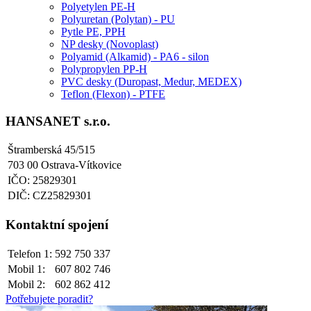
Polyetylen PE-H
Polyuretan (Polytan) - PU
Pytle PE, PPH
NP desky (Novoplast)
Polyamid (Alkamid) - PA6 - silon
Polypropylen PP-H
PVC desky (Duropast, Medur, MEDEX)
Teflon (Flexon) - PTFE
HANSANET s.r.o.
Štramberská 45/515
703 00 Ostrava-Vítkovice
IČO: 25829301
DIČ: CZ25829301
Kontaktní spojení
Telefon 1:
592 750 337
Mobil 1:
607 802 746
Mobil 2:
602 862 412
Potřebujete poradit?