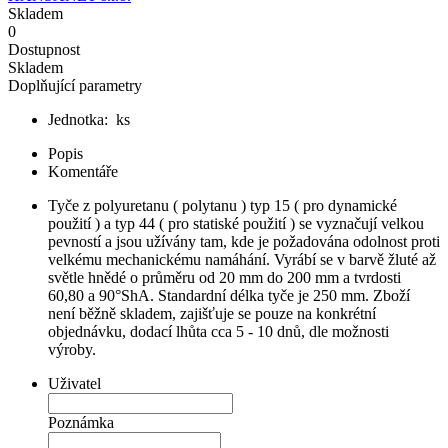
Skladem
0
Dostupnost
Skladem
Doplňující parametry
Jednotka:
ks
Popis
Komentáře
Tyče z polyuretanu ( polytanu ) typ 15 ( pro dynamické
použití ) a typ 44 ( pro statiské použití ) se vyznačují velkou
pevností a jsou užívány tam, kde je požadována odolnost proti
velkému mechanickému namáhání. Vyrábí se v barvě žluté až
světle hnědé o průměru od 20 mm do 200 mm a tvrdosti
60,80 a 90°ShA. Standardní délka tyče je 250 mm. Zboží
není běžně skladem, zajišťuje se pouze na konkrétní
objednávku, dodací lhůta cca 5 - 10 dnů, dle možnosti
výroby.
Uživatel
Poznámka