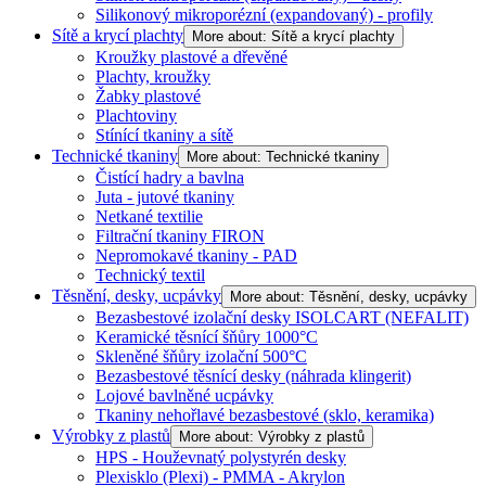
Silikonový mikroporézní (expandovaný) - profily
Sítě a krycí plachty
More about: Sítě a krycí plachty
Kroužky plastové a dřevěné
Plachty, kroužky
Žabky plastové
Plachtoviny
Stínící tkaniny a sítě
Technické tkaniny
More about: Technické tkaniny
Čistící hadry a bavlna
Juta - jutové tkaniny
Netkané textilie
Filtrační tkaniny FIRON
Nepromokavé tkaniny - PAD
Technický textil
Těsnění, desky, ucpávky
More about: Těsnění, desky, ucpávky
Bezasbestové izolační desky ISOLCART (NEFALIT)
Keramické těsnící šňůry 1000°C
Skleněné šňůry izolační 500°C
Bezasbestové těsnící desky (náhrada klingerit)
Lojové bavlněné ucpávky
Tkaniny nehořlavé bezasbestové (sklo, keramika)
Výrobky z plastů
More about: Výrobky z plastů
HPS - Houževnatý polystyrén desky
Plexisklo (Plexi) - PMMA - Akrylon