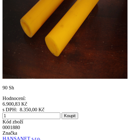
90 Sh
Hodnocení:
6.900,83 Kč
s DPH:
8.350,00 Kč
Koupit
Kód zboží
0001880
Značka
HANSANET s.r.o.