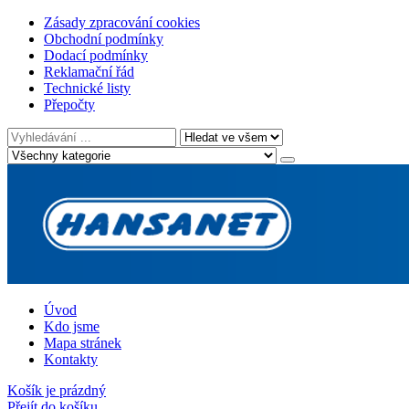
Zásady zpracování cookies
Obchodní podmínky
Dodací podmínky
Reklamační řád
Technické listy
Přepočty
Úvod
Kdo jsme
Mapa stránek
Kontakty
Košík je prázdný
Přejít do košíku