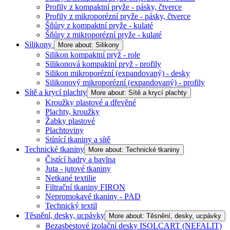
Profily z kompaktní pryže - pásky, čtverce
Profily z mikroporézní pryže - pásky, čtverce
Šňůry z kompaktní pryže - kulaté
Šňůry z mikroporézní pryže - kulaté
Silikony
More about: Silikony
Silikon kompaktní pryž - role
Silikonová kompaktní pryž - profily
Silikon mikroporézní (expandovaný) - desky
Silikonový mikroporézní (expandovaný) - profily
Sítě a krycí plachty
More about: Sítě a krycí plachty
Kroužky plastové a dřevěné
Plachty, kroužky
Žabky plastové
Plachtoviny
Stínící tkaniny a sítě
Technické tkaniny
More about: Technické tkaniny
Čistící hadry a bavlna
Juta - jutové tkaniny
Netkané textilie
Filtrační tkaniny FIRON
Nepromokavé tkaniny - PAD
Technický textil
Těsnění, desky, ucpávky
More about: Těsnění, desky, ucpávky
Bezasbestové izolační desky ISOLCART (NEFALIT)