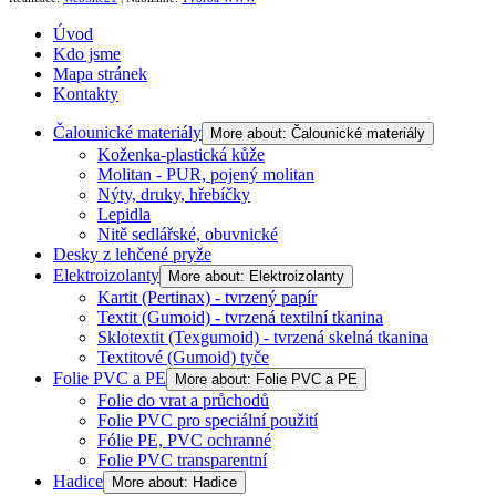
Úvod
Kdo jsme
Mapa stránek
Kontakty
Čalounické materiály
More about: Čalounické materiály
Koženka-plastická kůže
Molitan - PUR, pojený molitan
Nýty, druky, hřebíčky
Lepidla
Nitě sedlářské, obuvnické
Desky z lehčené pryže
Elektroizolanty
More about: Elektroizolanty
Kartit (Pertinax) - tvrzený papír
Textit (Gumoid) - tvrzená textilní tkanina
Sklotextit (Texgumoid) - tvrzená skelná tkanina
Textitové (Gumoid) tyče
Folie PVC a PE
More about: Folie PVC a PE
Folie do vrat a průchodů
Folie PVC pro speciální použití
Fólie PE, PVC ochranné
Folie PVC transparentní
Hadice
More about: Hadice