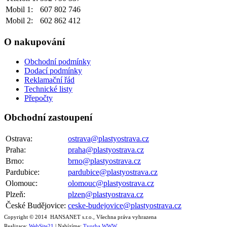
Mobil 1:
607 802 746
Mobil 2:
602 862 412
O nakupování
Obchodní podmínky
Dodací podmínky
Reklamační řád
Technické listy
Přepočty
Obchodní zastoupení
Ostrava:
ostrava@plastyostrava.cz
Praha:
praha@plastyostrava.cz
Brno:
brno@plastyostrava.cz
Pardubice:
pardubice@plastyostrava.cz
Olomouc:
olomouc@plastyostrava.cz
Plzeň:
plzen@plastyostrava.cz
České Budějovice:
ceske-budejovice@plastyostrava.cz
Copyright © 2014 HANSANET s.r.o., Všechna práva vyhrazena
Realizace:
WebSite21
| Nabízíme:
Tvorba WWW