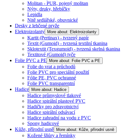
Molitan - PUR, pojený molitan
Nýty, druky, hřebíčky
Lepidla
Nitě sedlářské, obuvnické
Desky z lehčené pryže
Elektroizolanty
More about: Elektroizolanty
Kartit (Pertinax) - tvrzený papír
Textit (Gumoid) - tvrzená textilní tkanina
Sklotextit (Texgumoid) - tvrzená skelná tkanina
Textitové (Gumoid) tyče
Folie PVC a PE
More about: Folie PVC a PE
Folie do vrat a průchodů
Folie PVC pro speciální použití
Fólie PE, PVC ochranné
Folie PVC transparentní
Hadice
More about: Hadice
Hadice průmyslové tlakové
Hadice spirální plastové PVC
Hadičky pro zdravotnictví
Hadice spirální odsávací
Hadice zahradní na vodu z PVC
Spony hadicové
Kůže, přírodní usně
More about: Kůže, přírodní usně
Kožené šňůry a řemínky