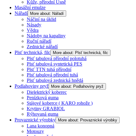
Kůže, přírodní Usně
Masážní emulze
Nářadí
More about: Nářadí
Náčiní na úklid
Násady
Vědra
Nádoby na kapaliny
Ruční nářadí
Zednické nářadí
Plsť technická, filc
More about: Plsť technická, filc
Plsť tabulová přírodní polotuhá
Plsť tabulová syntetická PES
Plsť TTN tuhá přírodní
Plsť tabulová přírodní tuhá
Plsť tabulová zednická hnědá
Podlahoviny pryž
More about: Podlahoviny pryž
Dielektrický koberec
Penízková guma
Stájové koberce ( KARO rohože )
Krytiny GRABIOL
Rýhovaná guma
Provaznické výrobky
More about: Provaznické výrobky
Lana konopná
Motouzy