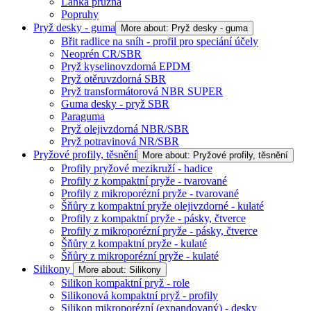
Lanka pružná
Popruhy
Pryž desky - guma
More about: Pryž desky - guma
Břit radlice na sníh - profil pro speciání účely
Neoprén CR/SBR
Pryž kyselinovzdorná EPDM
Pryž otěruvzdorná SBR
Pryž transformátorová NBR SUPER
Guma desky - pryž SBR
Paraguma
Pryž olejivzdorná NBR/SBR
Pryž potravinová NR/SBR
Pryžové profily, těsnění
More about: Pryžové profily, těsnění
Profily pryžové mezikruží - hadice
Profily z kompaktní pryže - tvarované
Profily z mikroporézní pryže - tvarované
Šňůry z kompaktní pryže olejivzdorné - kulaté
Profily z kompaktní pryže - pásky, čtverce
Profily z mikroporézní pryže - pásky, čtverce
Šňůry z kompaktní pryže - kulaté
Šňůry z mikroporézní pryže - kulaté
Silikony
More about: Silikony
Silikon kompaktní pryž - role
Silikonová kompaktní pryž - profily
Silikon mikroporézní (expandovaný) - desky