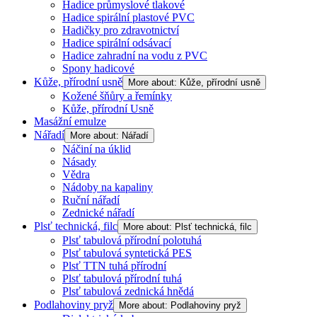
Hadice průmyslové tlakové
Hadice spirální plastové PVC
Hadičky pro zdravotnictví
Hadice spirální odsávací
Hadice zahradní na vodu z PVC
Spony hadicové
Kůže, přírodní usně
More about: Kůže, přírodní usně
Kožené šňůry a řemínky
Kůže, přírodní Usně
Masážní emulze
Nářadí
More about: Nářadí
Náčiní na úklid
Násady
Vědra
Nádoby na kapaliny
Ruční nářadí
Zednické nářadí
Plsť technická, filc
More about: Plsť technická, filc
Plsť tabulová přírodní polotuhá
Plsť tabulová syntetická PES
Plsť TTN tuhá přírodní
Plsť tabulová přírodní tuhá
Plsť tabulová zednická hnědá
Podlahoviny pryž
More about: Podlahoviny pryž