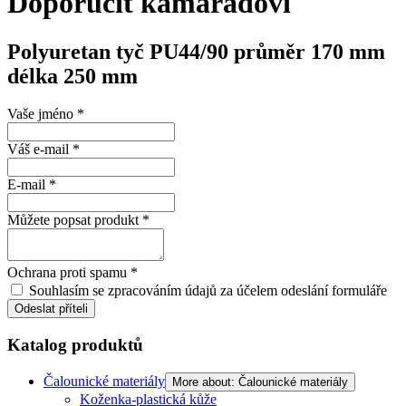
Doporučit kamarádovi
Polyuretan tyč PU44/90 průměr 170 mm
délka 250 mm
Vaše jméno
*
Váš e-mail
*
E-mail
*
Můžete popsat produkt
*
Ochrana proti spamu
*
Souhlasím se zpracováním údajů za účelem odeslání formuláře
Odeslat příteli
Katalog produktů
Čalounické materiály
More about: Čalounické materiály
Koženka-plastická kůže