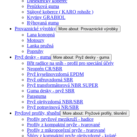
Dielektrický koberec
Penízková guma
Stájové koberce ( KARO rohože )
Krytiny GRABIOL
Rýhovaná guma
Provaznické výrobky
More about: Provaznické výrobky
Lana konopná
Motouzy
Lanka pružná
Popruhy
Pryž desky - guma
More about: Pryž desky - guma
Břit radlice na sníh - profil pro speciání účely
Neoprén CR/SBR
Pryž kyselinovzdorná EPDM
Pryž otěruvzdorná SBR
Pryž transformátorová NBR SUPER
Guma desky - pryž SBR
Paraguma
Pryž olejivzdorná NBR/SBR
Pryž potravinová NR/SBR
Pryžové profily, těsnění
More about: Pryžové profily, těsnění
Profily pryžové mezikruží - hadice
Profily z kompaktní pryže - tvarované
Profily z mikroporézní pryže - tvarované
Šňůry z kompaktní pryže olejivzdorné - kulaté