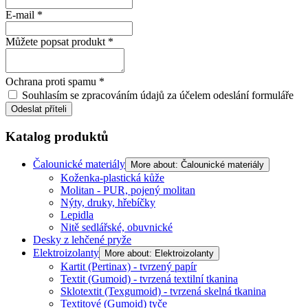
E-mail
*
Můžete popsat produkt
*
Ochrana proti spamu
*
Souhlasím se zpracováním údajů za účelem odeslání formuláře
Odeslat příteli
Katalog produktů
Čalounické materiály
More about: Čalounické materiály
Koženka-plastická kůže
Molitan - PUR, pojený molitan
Nýty, druky, hřebíčky
Lepidla
Nitě sedlářské, obuvnické
Desky z lehčené pryže
Elektroizolanty
More about: Elektroizolanty
Kartit (Pertinax) - tvrzený papír
Textit (Gumoid) - tvrzená textilní tkanina
Sklotextit (Texgumoid) - tvrzená skelná tkanina
Textitové (Gumoid) tyče