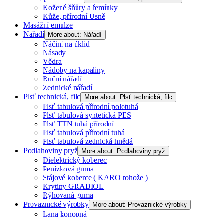
Kožené šňůry a řemínky
Kůže, přírodní Usně
Masážní emulze
Nářadí
More about: Nářadí
Náčiní na úklid
Násady
Vědra
Nádoby na kapaliny
Ruční nářadí
Zednické nářadí
Plsť technická, filc
More about: Plsť technická, filc
Plsť tabulová přírodní polotuhá
Plsť tabulová syntetická PES
Plsť TTN tuhá přírodní
Plsť tabulová přírodní tuhá
Plsť tabulová zednická hnědá
Podlahoviny pryž
More about: Podlahoviny pryž
Dielektrický koberec
Penízková guma
Stájové koberce ( KARO rohože )
Krytiny GRABIOL
Rýhovaná guma
Provaznické výrobky
More about: Provaznické výrobky
Lana konopná