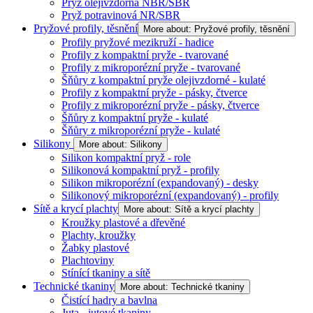
Pryž olejivzdorná NBR/SBR
Pryž potravinová NR/SBR
Pryžové profily, těsnění
More about: Pryžové profily, těsnění
Profily pryžové mezikruží - hadice
Profily z kompaktní pryže - tvarované
Profily z mikroporézní pryže - tvarované
Šňůry z kompaktní pryže olejivzdorné - kulaté
Profily z kompaktní pryže - pásky, čtverce
Profily z mikroporézní pryže - pásky, čtverce
Šňůry z kompaktní pryže - kulaté
Šňůry z mikroporézní pryže - kulaté
Silikony
More about: Silikony
Silikon kompaktní pryž - role
Silikonová kompaktní pryž - profily
Silikon mikroporézní (expandovaný) - desky
Silikonový mikroporézní (expandovaný) - profily
Sítě a krycí plachty
More about: Sítě a krycí plachty
Kroužky plastové a dřevěné
Plachty, kroužky
Žabky plastové
Plachtoviny
Stínící tkaniny a sítě
Technické tkaniny
More about: Technické tkaniny
Čistící hadry a bavlna
Juta - jutové tkaniny