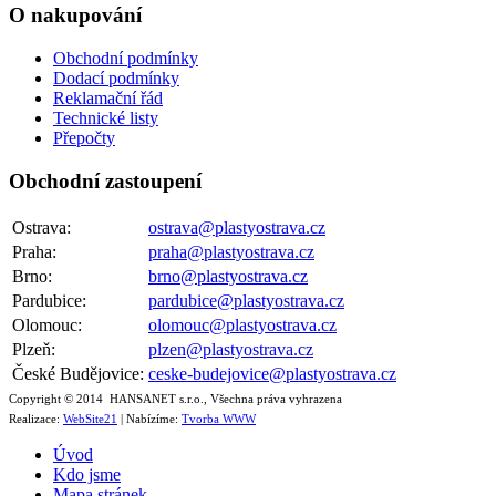
O nakupování
Obchodní podmínky
Dodací podmínky
Reklamační řád
Technické listy
Přepočty
Obchodní zastoupení
Ostrava:
ostrava@plastyostrava.cz
Praha:
praha@plastyostrava.cz
Brno:
brno@plastyostrava.cz
Pardubice:
pardubice@plastyostrava.cz
Olomouc:
olomouc@plastyostrava.cz
Plzeň:
plzen@plastyostrava.cz
České Budějovice:
ceske-budejovice@plastyostrava.cz
Copyright © 2014 HANSANET s.r.o., Všechna práva vyhrazena
Realizace:
WebSite21
| Nabízíme:
Tvorba WWW
Úvod
Kdo jsme
Mapa stránek