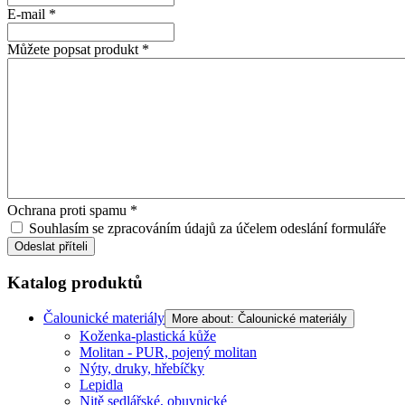
E-mail
*
Můžete popsat produkt
*
Ochrana proti spamu
*
Souhlasím se zpracováním údajů za účelem odeslání formuláře
Odeslat příteli
Katalog produktů
Čalounické materiály
More about: Čalounické materiály
Koženka-plastická kůže
Molitan - PUR, pojený molitan
Nýty, druky, hřebíčky
Lepidla
Nitě sedlářské, obuvnické