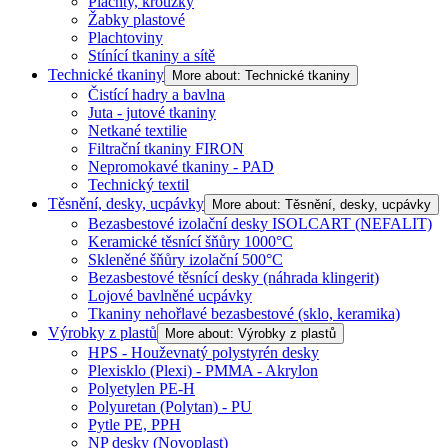
Plachty, kroužky
Žabky plastové
Plachtoviny
Stínící tkaniny a sítě
Technické tkaniny
More about: Technické tkaniny
Čistící hadry a bavlna
Juta - jutové tkaniny
Netkané textilie
Filtrační tkaniny FIRON
Nepromokavé tkaniny - PAD
Technický textil
Těsnění, desky, ucpávky
More about: Těsnění, desky, ucpávky
Bezasbestové izolační desky ISOLCART (NEFALIT)
Keramické těsnící šňůry 1000°C
Skleněné šňůry izolační 500°C
Bezasbestové těsnící desky (náhrada klingerit)
Lojové bavlněné ucpávky
Tkaniny nehořlavé bezasbestové (sklo, keramika)
Výrobky z plastů
More about: Výrobky z plastů
HPS - Houževnatý polystyrén desky
Plexisklo (Plexi) - PMMA - Akrylon
Polyetylen PE-H
Polyuretan (Polytan) - PU
Pytle PE, PPH
NP desky (Novoplast)