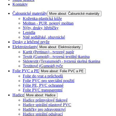
Kontakty
Čalounické materiály
More about: Čalounické materiály
Koženka-plastická kůže
Molitan - PUR, pojený molitan
Nýty, druky, hřebíčky
Lepidla
Nitě sedlářské, obuvnické
Desky z lehčené pryže
Elektroizolanty
More about: Elektroizolanty
Kartit (Pertinax) - tvrzený papír
Textit (Gumoid) - tvrzená textilní tkanina
Sklotextit (Texgumoid) - tvrzená skelná tkanina
Textitové (Gumoid) tyče
Folie PVC a PE
More about: Folie PVC a PE
Folie do vrat a průchodů
Folie PVC pro speciální použití
Fólie PE, PVC ochranné
Folie PVC transparentní
Hadice
More about: Hadice
Hadice průmyslové tlakové
Hadice spirální plastové PVC
Hadičky pro zdravotnictví
Hadice spirální odsávací