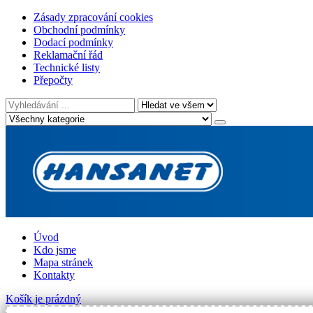
Zásady zpracování cookies
Obchodní podmínky
Dodací podmínky
Reklamační řád
Technické listy
Přepočty
Úvod
Kdo jsme
Mapa stránek
Kontakty
Košík je prázdný