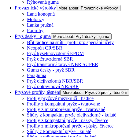
Rýhovaná guma
Provaznické výrobky
More about: Provaznické výrobky
Lana konopná
Motouzy
Lanka pružná
Popruhy
Pryž desky - guma
More about: Pryž desky - guma
Břit radlice na sníh - profil pro speciání účely
Neoprén CR/SBR
Pryž kyselinovzdorná EPDM
Pryž otěruvzdorná SBR
Pryž transformátorová NBR SUPER
Guma desky - pryž SBR
Paraguma
Pryž olejivzdorná NBR/SBR
Pryž potravinová NR/SBR
Pryžové profily, těsnění
More about: Pryžové profily, těsnění
Profily pryžové mezikruží - hadice
Profily z kompaktní pryže - tvarované
Profily z mikroporézní pryže - tvarované
Šňůry z kompaktní pryže olejivzdorné - kulaté
Profily z kompaktní pryže - pásky, čtverce
Profily z mikroporézní pryže - pásky, čtverce
Šňůry z kompaktní pryže - kulaté
Šňůry z mikroporézní pryže - kulaté