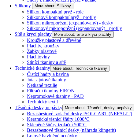
Silikony
More about: Silikony
Silikon kompaktní pryž - role
Silikonová kompaktní pryž - profily
Silikon mikroporézní (expandovaný) - desky
Silikonový mikroporézní (expandovaný) - profily
Sítě a krycí plachty
More about: Sítě a krycí plachty
Kroužky plastové a dřevěné
Plachty, kroužky
Žabky plastové
Plachtoviny
Stínící tkaniny a sítě
Technické tkaniny
More about: Technické tkaniny
Čistící hadry a bavlna
Juta - jutové tkaniny
Netkané textilie
Filtrační tkaniny FIRON
Nepromokavé tkaniny - PAD
Technický textil
Těsnění, desky, ucpávky
More about: Těsnění, desky, ucpávky
Bezasbestové izolační desky ISOLCART (NEFALIT)
Keramické těsnící šňůry 1000°C
Skleněné šňůry izolační 500°C
Bezasbestové těsnící desky (náhrada klingerit)
Lojové bavlněné ucpávky