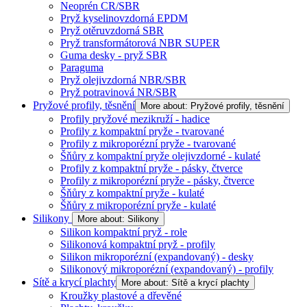
Neoprén CR/SBR
Pryž kyselinovzdorná EPDM
Pryž otěruvzdorná SBR
Pryž transformátorová NBR SUPER
Guma desky - pryž SBR
Paraguma
Pryž olejivzdorná NBR/SBR
Pryž potravinová NR/SBR
Pryžové profily, těsnění
More about: Pryžové profily, těsnění
Profily pryžové mezikruží - hadice
Profily z kompaktní pryže - tvarované
Profily z mikroporézní pryže - tvarované
Šňůry z kompaktní pryže olejivzdorné - kulaté
Profily z kompaktní pryže - pásky, čtverce
Profily z mikroporézní pryže - pásky, čtverce
Šňůry z kompaktní pryže - kulaté
Šňůry z mikroporézní pryže - kulaté
Silikony
More about: Silikony
Silikon kompaktní pryž - role
Silikonová kompaktní pryž - profily
Silikon mikroporézní (expandovaný) - desky
Silikonový mikroporézní (expandovaný) - profily
Sítě a krycí plachty
More about: Sítě a krycí plachty
Kroužky plastové a dřevěné