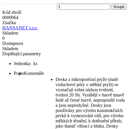
Koupit
Kód zboží
0000064
Značka
HANSANET s.r.o.
Skladem
0
Dostupnost
Skladem
Doplňující parametry
Jednotka:
ks
Popis
Komentáře
Deska z mikroporézní pryže (malé
vzduchové póry v měkké pryži) se
vyznačují velmi nízkou tvrdostí,
tvrdost 20 Sh. Vyrábějí v barvě tmavě
šedé až černé barvě, nepropouští vodu
a jsou neprodyšné. Desky jsou
používány pro výrobu konstrukčních
prvků k vymezování vůlí, pro výrobu
měkkých těsnění, k dotěsnění přírub,
jako tlumič vibrací a hluku. Desky