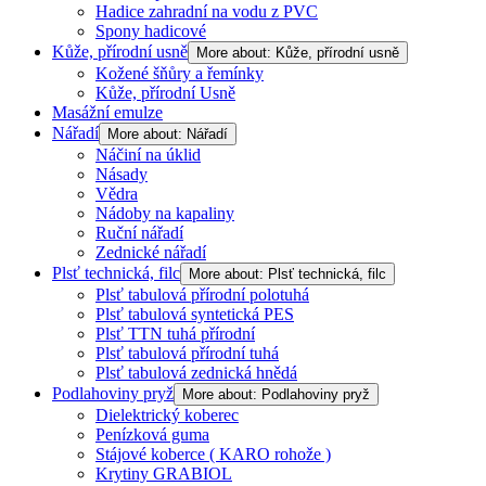
Hadice zahradní na vodu z PVC
Spony hadicové
Kůže, přírodní usně
More about: Kůže, přírodní usně
Kožené šňůry a řemínky
Kůže, přírodní Usně
Masážní emulze
Nářadí
More about: Nářadí
Náčiní na úklid
Násady
Vědra
Nádoby na kapaliny
Ruční nářadí
Zednické nářadí
Plsť technická, filc
More about: Plsť technická, filc
Plsť tabulová přírodní polotuhá
Plsť tabulová syntetická PES
Plsť TTN tuhá přírodní
Plsť tabulová přírodní tuhá
Plsť tabulová zednická hnědá
Podlahoviny pryž
More about: Podlahoviny pryž
Dielektrický koberec
Penízková guma
Stájové koberce ( KARO rohože )
Krytiny GRABIOL