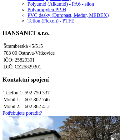
Polyamid (Alkamid) - PA6 - silon
Polypropylen PP-H
PVC desky (Duropast, Medur, MEDEX)
Teflon (Flexon) - PTFE
HANSANET s.r.o.
Štramberská 45/515
703 00 Ostrava-Vítkovice
IČO: 25829301
DIČ: CZ25829301
Kontaktní spojení
Telefon 1:
592 750 337
Mobil 1:
607 802 746
Mobil 2:
602 862 412
Potřebujete poradit?