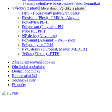
Tkaniny nehořlavé bezasbestové (sklo, keramika)
Výrobky z plastů
More about: Výrobky z plastů
HPS - Houževnatý polystyrén desky
Plexisklo (Plexi) - PMMA - Akrylon
Polyetylen PE-H
Polyuretan (Polytan) - PU
Pytle PE, PPH
NP desky (Novoplast)
Polyamid (Alkamid) - PA6 - silon
Polypropylen PP-H
PVC desky (Duropast, Medur, MEDEX)
Teflon (Flexon) - PTFE
Zásady zpracování cookies
Obchodní podmínky
Dodací podmínky
Reklamační řád
Technické listy
Přepočty