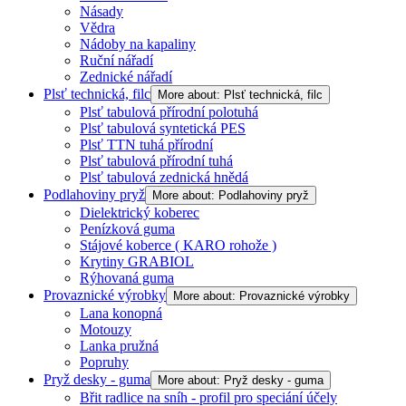
Násady
Vědra
Nádoby na kapaliny
Ruční nářadí
Zednické nářadí
Plsť technická, filc
More about: Plsť technická, filc
Plsť tabulová přírodní polotuhá
Plsť tabulová syntetická PES
Plsť TTN tuhá přírodní
Plsť tabulová přírodní tuhá
Plsť tabulová zednická hnědá
Podlahoviny pryž
More about: Podlahoviny pryž
Dielektrický koberec
Penízková guma
Stájové koberce ( KARO rohože )
Krytiny GRABIOL
Rýhovaná guma
Provaznické výrobky
More about: Provaznické výrobky
Lana konopná
Motouzy
Lanka pružná
Popruhy
Pryž desky - guma
More about: Pryž desky - guma
Břit radlice na sníh - profil pro speciání účely