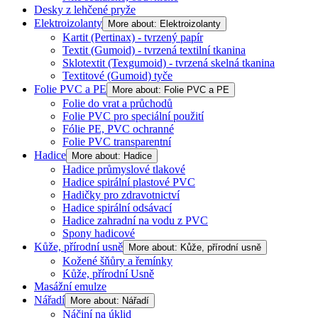
Desky z lehčené pryže
Elektroizolanty
More about: Elektroizolanty
Kartit (Pertinax) - tvrzený papír
Textit (Gumoid) - tvrzená textilní tkanina
Sklotextit (Texgumoid) - tvrzená skelná tkanina
Textitové (Gumoid) tyče
Folie PVC a PE
More about: Folie PVC a PE
Folie do vrat a průchodů
Folie PVC pro speciální použití
Fólie PE, PVC ochranné
Folie PVC transparentní
Hadice
More about: Hadice
Hadice průmyslové tlakové
Hadice spirální plastové PVC
Hadičky pro zdravotnictví
Hadice spirální odsávací
Hadice zahradní na vodu z PVC
Spony hadicové
Kůže, přírodní usně
More about: Kůže, přírodní usně
Kožené šňůry a řemínky
Kůže, přírodní Usně
Masážní emulze
Nářadí
More about: Nářadí
Náčiní na úklid