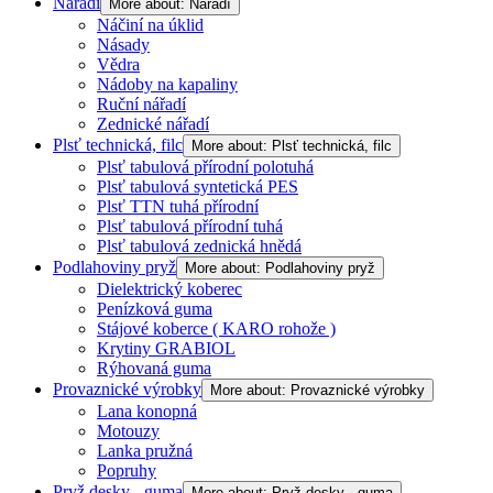
Nářadí
More about: Nářadí
Náčiní na úklid
Násady
Vědra
Nádoby na kapaliny
Ruční nářadí
Zednické nářadí
Plsť technická, filc
More about: Plsť technická, filc
Plsť tabulová přírodní polotuhá
Plsť tabulová syntetická PES
Plsť TTN tuhá přírodní
Plsť tabulová přírodní tuhá
Plsť tabulová zednická hnědá
Podlahoviny pryž
More about: Podlahoviny pryž
Dielektrický koberec
Penízková guma
Stájové koberce ( KARO rohože )
Krytiny GRABIOL
Rýhovaná guma
Provaznické výrobky
More about: Provaznické výrobky
Lana konopná
Motouzy
Lanka pružná
Popruhy
Pryž desky - guma
More about: Pryž desky - guma