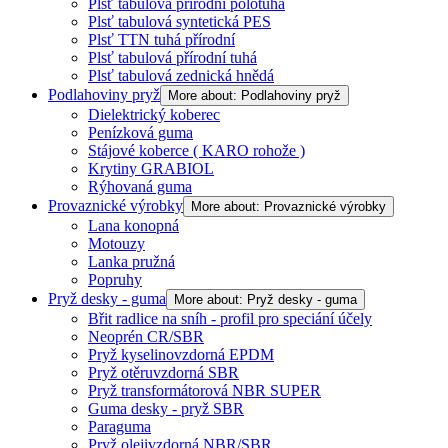
Plsť tabulová přírodní polotuhá
Plsť tabulová syntetická PES
Plsť TTN tuhá přírodní
Plsť tabulová přírodní tuhá
Plsť tabulová zednická hnědá
Podlahoviny pryž
More about: Podlahoviny pryž
Dielektrický koberec
Penízková guma
Stájové koberce ( KARO rohože )
Krytiny GRABIOL
Rýhovaná guma
Provaznické výrobky
More about: Provaznické výrobky
Lana konopná
Motouzy
Lanka pružná
Popruhy
Pryž desky - guma
More about: Pryž desky - guma
Břit radlice na sníh - profil pro speciání účely
Neoprén CR/SBR
Pryž kyselinovzdorná EPDM
Pryž otěruvzdorná SBR
Pryž transformátorová NBR SUPER
Guma desky - pryž SBR
Paraguma
Pryž olejivzdorná NBR/SBR