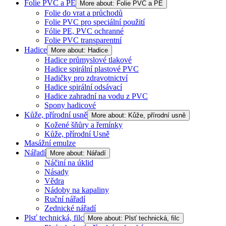
Folie PVC a PE
More about: Folie PVC a PE
Folie do vrat a průchodů
Folie PVC pro speciální použití
Fólie PE, PVC ochranné
Folie PVC transparentní
Hadice
More about: Hadice
Hadice průmyslové tlakové
Hadice spirální plastové PVC
Hadičky pro zdravotnictví
Hadice spirální odsávací
Hadice zahradní na vodu z PVC
Spony hadicové
Kůže, přírodní usně
More about: Kůže, přírodní usně
Kožené šňůry a řemínky
Kůže, přírodní Usně
Masážní emulze
Nářadí
More about: Nářadí
Náčiní na úklid
Násady
Vědra
Nádoby na kapaliny
Ruční nářadí
Zednické nářadí
Plsť technická, filc
More about: Plsť technická, filc