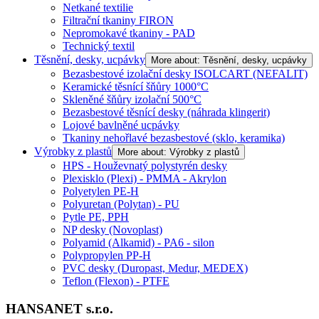
Netkané textilie
Filtrační tkaniny FIRON
Nepromokavé tkaniny - PAD
Technický textil
Těsnění, desky, ucpávky
More about: Těsnění, desky, ucpávky
Bezasbestové izolační desky ISOLCART (NEFALIT)
Keramické těsnící šňůry 1000°C
Skleněné šňůry izolační 500°C
Bezasbestové těsnící desky (náhrada klingerit)
Lojové bavlněné ucpávky
Tkaniny nehořlavé bezasbestové (sklo, keramika)
Výrobky z plastů
More about: Výrobky z plastů
HPS - Houževnatý polystyrén desky
Plexisklo (Plexi) - PMMA - Akrylon
Polyetylen PE-H
Polyuretan (Polytan) - PU
Pytle PE, PPH
NP desky (Novoplast)
Polyamid (Alkamid) - PA6 - silon
Polypropylen PP-H
PVC desky (Duropast, Medur, MEDEX)
Teflon (Flexon) - PTFE
HANSANET s.r.o.