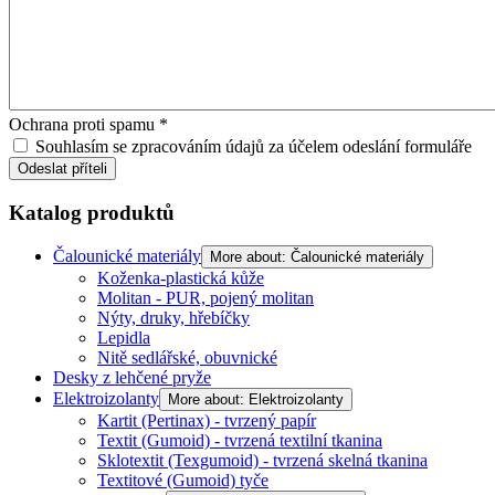
Ochrana proti spamu
*
Souhlasím se zpracováním údajů za účelem odeslání formuláře
Odeslat příteli
Katalog produktů
Čalounické materiály
More about: Čalounické materiály
Koženka-plastická kůže
Molitan - PUR, pojený molitan
Nýty, druky, hřebíčky
Lepidla
Nitě sedlářské, obuvnické
Desky z lehčené pryže
Elektroizolanty
More about: Elektroizolanty
Kartit (Pertinax) - tvrzený papír
Textit (Gumoid) - tvrzená textilní tkanina
Sklotextit (Texgumoid) - tvrzená skelná tkanina
Textitové (Gumoid) tyče