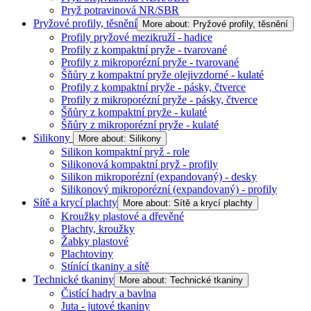
Pryž potravinová NR/SBR
Pryžové profily, těsnění
More about: Pryžové profily, těsnění
Profily pryžové mezikruží - hadice
Profily z kompaktní pryže - tvarované
Profily z mikroporézní pryže - tvarované
Šňůry z kompaktní pryže olejivzdorné - kulaté
Profily z kompaktní pryže - pásky, čtverce
Profily z mikroporézní pryže - pásky, čtverce
Šňůry z kompaktní pryže - kulaté
Šňůry z mikroporézní pryže - kulaté
Silikony
More about: Silikony
Silikon kompaktní pryž - role
Silikonová kompaktní pryž - profily
Silikon mikroporézní (expandovaný) - desky
Silikonový mikroporézní (expandovaný) - profily
Sítě a krycí plachty
More about: Sítě a krycí plachty
Kroužky plastové a dřevěné
Plachty, kroužky
Žabky plastové
Plachtoviny
Stínící tkaniny a sítě
Technické tkaniny
More about: Technické tkaniny
Čistící hadry a bavlna
Juta - jutové tkaniny