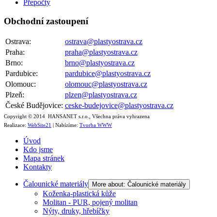
Přepočty
Obchodní zastoupení
Ostrava:
ostrava@plastyostrava.cz
Praha:
praha@plastyostrava.cz
Brno:
brno@plastyostrava.cz
Pardubice:
pardubice@plastyostrava.cz
Olomouc:
olomouc@plastyostrava.cz
Plzeň:
plzen@plastyostrava.cz
České Budějovice:
ceske-budejovice@plastyostrava.cz
Copyright © 2014 HANSANET s.r.o., Všechna práva vyhrazena
Realizace:
WebSite21
| Nabízíme:
Tvorba WWW
Úvod
Kdo jsme
Mapa stránek
Kontakty
Čalounické materiály
More about: Čalounické materiály
Koženka-plastická kůže
Molitan - PUR, pojený molitan
Nýty, druky, hřebíčky