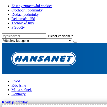
Zásady zpracování cookies
Obchodní podmínky
Dodací podmínky
Reklamační řád
Technické listy
Přepočty
Úvod
Kdo jsme
Mapa stránek
Kontakty
Košík je prázdný