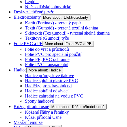
Lepidla
Nitě sedlářské, obuvnické
Desky z lehčené pryže
Elektroizolanty
More about: Elektroizolanty
Kartit (Pertinax) - tvrzený papír
Textit (Gumoid) - tvrzená textilní tkanina
Sklotextit (Texgumoid) - tvrzená skelná tkanina
Textitové (Gumoid) tyče
Folie PVC a PE
More about: Folie PVC a PE
Folie do vrat a průchodů
Folie PVC pro speciální použití
Fólie PE, PVC ochranné
Folie PVC transparentní
Hadice
More about: Hadice
Hadice průmyslové tlakové
Hadice spirální plastové PVC
Hadičky pro zdravotnictví
Hadice spirální odsávací
Hadice zahradní na vodu z PVC
Spony hadicové
Kůže, přírodní usně
More about: Kůže, přírodní usně
Kožené šňůry a řemínky
Kůže, přírodní Usně
Masážní emulze