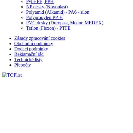
Pytle PE, PPH
NP desky (Novoplast)
Polyamid (Alkamid) - PA6 - silon
Polypropylen PP-H
PVC desky (Duropast, Medur, MEDEX)
Teflon (Flexon) - PTFE
Zásady zpracování cookies
Obchodní podmínky
Dodací podmínky
Reklamační řád
Technické listy
Přepočty