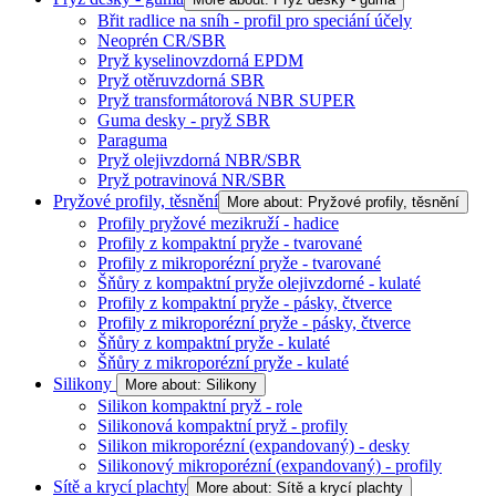
Břit radlice na sníh - profil pro speciání účely
Neoprén CR/SBR
Pryž kyselinovzdorná EPDM
Pryž otěruvzdorná SBR
Pryž transformátorová NBR SUPER
Guma desky - pryž SBR
Paraguma
Pryž olejivzdorná NBR/SBR
Pryž potravinová NR/SBR
Pryžové profily, těsnění
More about: Pryžové profily, těsnění
Profily pryžové mezikruží - hadice
Profily z kompaktní pryže - tvarované
Profily z mikroporézní pryže - tvarované
Šňůry z kompaktní pryže olejivzdorné - kulaté
Profily z kompaktní pryže - pásky, čtverce
Profily z mikroporézní pryže - pásky, čtverce
Šňůry z kompaktní pryže - kulaté
Šňůry z mikroporézní pryže - kulaté
Silikony
More about: Silikony
Silikon kompaktní pryž - role
Silikonová kompaktní pryž - profily
Silikon mikroporézní (expandovaný) - desky
Silikonový mikroporézní (expandovaný) - profily
Sítě a krycí plachty
More about: Sítě a krycí plachty