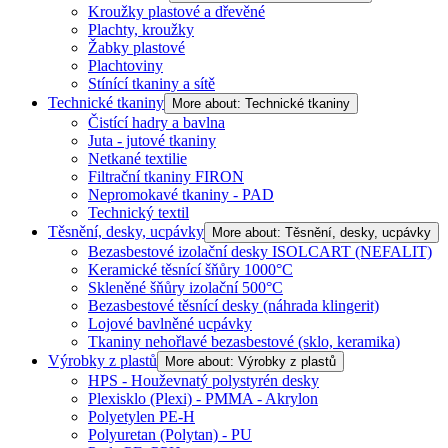
Kroužky plastové a dřevěné
Plachty, kroužky
Žabky plastové
Plachtoviny
Stínící tkaniny a sítě
Technické tkaniny
More about: Technické tkaniny
Čistící hadry a bavlna
Juta - jutové tkaniny
Netkané textilie
Filtrační tkaniny FIRON
Nepromokavé tkaniny - PAD
Technický textil
Těsnění, desky, ucpávky
More about: Těsnění, desky, ucpávky
Bezasbestové izolační desky ISOLCART (NEFALIT)
Keramické těsnící šňůry 1000°C
Skleněné šňůry izolační 500°C
Bezasbestové těsnící desky (náhrada klingerit)
Lojové bavlněné ucpávky
Tkaniny nehořlavé bezasbestové (sklo, keramika)
Výrobky z plastů
More about: Výrobky z plastů
HPS - Houževnatý polystyrén desky
Plexisklo (Plexi) - PMMA - Akrylon
Polyetylen PE-H
Polyuretan (Polytan) - PU