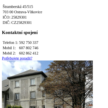
Štramberská 45/515
703 00 Ostrava-Vítkovice
IČO: 25829301
DIČ: CZ25829301
Kontaktní spojení
Telefon 1:
592 750 337
Mobil 1:
607 802 746
Mobil 2:
602 862 412
Potřebujete poradit?