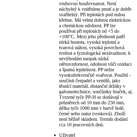
vrubovou houževnatost. Není
náchylný k vnitřnímu pnutí a je dobře
svařitelný. Při teplotách pod nulou
křehne. Má velmi dobrou elektrickou
a chemickou odolnost. PP lze
používat při teplotách od +5 do
+100°C. Mezi jeho přednosti patří
nízká hustota, vysoká teplotní a
tvarová stálost, vysoká povrchová
tvrdost a fyziologická nezávadnost. k
nevýhodám naopak nízká
otěruvzdornost, odolnost vůči oxidaci
a špatná lepitelnost. PP nelze
vysokofrekvenčně svařovat. Použití -
součásti čerpadel a ventilů, jako
těsnící materiál, distanční držáky v
galvanotechnice, součástky hraček, aj.
Tvrzené tyče PP-H se dodávají v
průměrech od 10 mm do 250 mm,
délka tyče 1000 mm v barvě šedé,
černé nebo natur (vosková). Zboží
není běžně skladem. Termín dodání
cca 10 pracovních dnů.
Uživatel