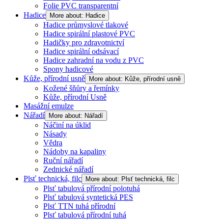
Folie PVC transparentní
Hadice
More about: Hadice
Hadice průmyslové tlakové
Hadice spirální plastové PVC
Hadičky pro zdravotnictví
Hadice spirální odsávací
Hadice zahradní na vodu z PVC
Spony hadicové
Kůže, přírodní usně
More about: Kůže, přírodní usně
Kožené šňůry a řemínky
Kůže, přírodní Usně
Masážní emulze
Nářadí
More about: Nářadí
Náčiní na úklid
Násady
Vědra
Nádoby na kapaliny
Ruční nářadí
Zednické nářadí
Plsť technická, filc
More about: Plsť technická, filc
Plsť tabulová přírodní polotuhá
Plsť tabulová syntetická PES
Plsť TTN tuhá přírodní
Plsť tabulová přírodní tuhá