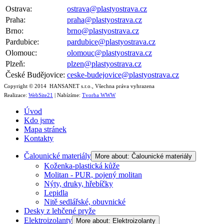
Ostrava:
ostrava@plastyostrava.cz
Praha:
praha@plastyostrava.cz
Brno:
brno@plastyostrava.cz
Pardubice:
pardubice@plastyostrava.cz
Olomouc:
olomouc@plastyostrava.cz
Plzeň:
plzen@plastyostrava.cz
České Budějovice:
ceske-budejovice@plastyostrava.cz
Copyright © 2014 HANSANET s.r.o., Všechna práva vyhrazena
Realizace:
WebSite21
| Nabízíme:
Tvorba WWW
Úvod
Kdo jsme
Mapa stránek
Kontakty
Čalounické materiály
More about: Čalounické materiály
Koženka-plastická kůže
Molitan - PUR, pojený molitan
Nýty, druky, hřebíčky
Lepidla
Nitě sedlářské, obuvnické
Desky z lehčené pryže
Elektroizolanty
More about: Elektroizolanty