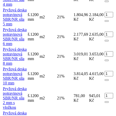
4 mm
Pryžová deska
potravinová
š.1200
1.804,96
2.184,00
m2
21%
SBR/NR síla
mm
Kč
Kč
5 mm
Pryžová deska
potravinová
š.1200
2.177,69
2.635,00
m2
21%
SBR/NR síla
mm
Kč
Kč
6 mm
Pryžová deska
potravinová
š.1200
3.019,01
3.653,00
m2
21%
SBR/NR síla
mm
Kč
Kč
8 mm
Pryžová deska
potravinová
š.1200
3.814,05
4.615,00
m2
21%
SBR/NR síla
mm
Kč
Kč
10 mm
Pryžová deska
potravinová
š.1200
781,00
945,01
SBR/NR síla
m2
21%
mm
Kč
Kč
2 mm s
vložkou
Pryžová deska