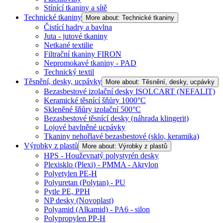
Stínící tkaniny a sítě
Technické tkaniny
More about: Technické tkaniny
Čistící hadry a bavlna
Juta - jutové tkaniny
Netkané textilie
Filtrační tkaniny FIRON
Nepromokavé tkaniny - PAD
Technický textil
Těsnění, desky, ucpávky
More about: Těsnění, desky, ucpávky
Bezasbestové izolační desky ISOLCART (NEFALIT)
Keramické těsnící šňůry 1000°C
Skleněné šňůry izolační 500°C
Bezasbestové těsnící desky (náhrada klingerit)
Lojové bavlněné ucpávky
Tkaniny nehořlavé bezasbestové (sklo, keramika)
Výrobky z plastů
More about: Výrobky z plastů
HPS - Houževnatý polystyrén desky
Plexisklo (Plexi) - PMMA - Akrylon
Polyetylen PE-H
Polyuretan (Polytan) - PU
Pytle PE, PPH
NP desky (Novoplast)
Polyamid (Alkamid) - PA6 - silon
Polypropylen PP-H