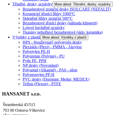
Těsnění, desky, ucpávky
More about: Těsnění, desky, ucpávky
Bezasbestové izolační desky ISOLCART (NEFALIT)
Keramické těsnící šňůry 1000°C
Skleněné šňůry izolační 500°C
Bezasbestové těsnící desky (náhrada klingerit)
Lojové bavlněné ucpávky
Tkaniny nehořlavé bezasbestové (sklo, keramika)
Výrobky z plastů
More about: Výrobky z plastů
HPS - Houževnatý polystyrén desky
Plexisklo (Plexi) - PMMA - Akrylon
Polyetylen PE-H
Polyuretan (Polytan) - PU
Pytle PE, PPH
NP desky (Novoplast)
Polyamid (Alkamid) - PA6 - silon
Polypropylen PP-H
PVC desky (Duropast, Medur, MEDEX)
Teflon (Flexon) - PTFE
HANSANET s.r.o.
Štramberská 45/515
703 00 Ostrava-Vítkovice