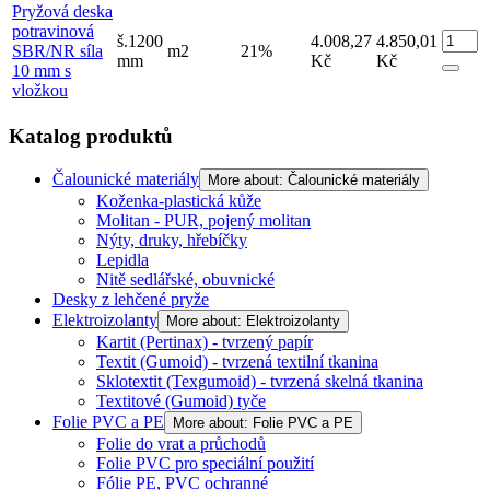
Pryžová deska
potravinová
š.1200
4.008,27
4.850,01
SBR/NR síla
m2
21%
mm
Kč
Kč
10 mm s
vložkou
Katalog produktů
Čalounické materiály
More about: Čalounické materiály
Koženka-plastická kůže
Molitan - PUR, pojený molitan
Nýty, druky, hřebíčky
Lepidla
Nitě sedlářské, obuvnické
Desky z lehčené pryže
Elektroizolanty
More about: Elektroizolanty
Kartit (Pertinax) - tvrzený papír
Textit (Gumoid) - tvrzená textilní tkanina
Sklotextit (Texgumoid) - tvrzená skelná tkanina
Textitové (Gumoid) tyče
Folie PVC a PE
More about: Folie PVC a PE
Folie do vrat a průchodů
Folie PVC pro speciální použití
Fólie PE, PVC ochranné