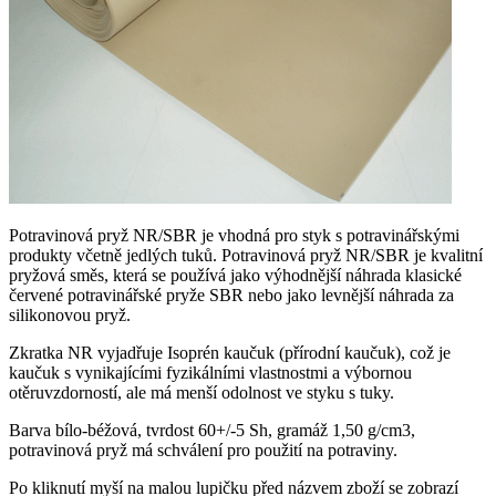
Potravinová pryž NR/SBR je vhodná pro styk s potravinářskými
produkty včetně jedlých tuků. Potravinová pryž NR/SBR je kvalitní
pryžová směs, která se používá jako výhodnější náhrada klasické
červené potravinářské pryže SBR nebo jako levnější náhrada za
silikonovou pryž.
Zkratka NR vyjadřuje Isoprén kaučuk (přírodní kaučuk), což je
kaučuk s vynikajícími fyzikálními vlastnostmi a výbornou
otěruvzdorností, ale má menší odolnost ve styku s tuky.
Barva bílo-béžová, tvrdost 60+/-5 Sh, gramáž 1,50 g/cm3,
potravinová pryž má schválení pro použití na potraviny.
Po kliknutí myší na malou lupičku před názvem zboží se zobrazí