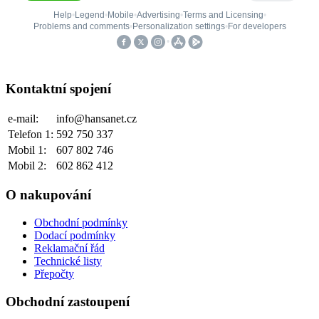
Kontaktní spojení
e-mail:
info@hansanet.cz
Telefon 1:
592 750 337
Mobil 1:
607 802 746
Mobil 2:
602 862 412
O nakupování
Obchodní podmínky
Dodací podmínky
Reklamační řád
Technické listy
Přepočty
Obchodní zastoupení