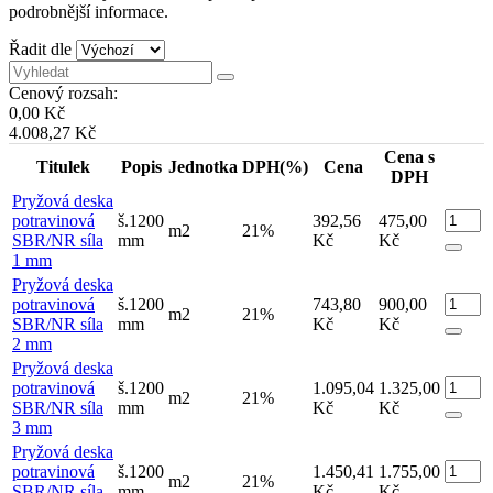
podrobnější informace.
Řadit dle
Cenový rozsah:
0,00 Kč
4.008,27 Kč
Cena s
Titulek
Popis
Jednotka
DPH(%)
Cena
DPH
Pryžová deska
potravinová
š.1200
392,56
475,00
m2
21%
SBR/NR síla
mm
Kč
Kč
1 mm
Pryžová deska
potravinová
š.1200
743,80
900,00
m2
21%
SBR/NR síla
mm
Kč
Kč
2 mm
Pryžová deska
potravinová
š.1200
1.095,04
1.325,00
m2
21%
SBR/NR síla
mm
Kč
Kč
3 mm
Pryžová deska
potravinová
š.1200
1.450,41
1.755,00
m2
21%
SBR/NR síla
mm
Kč
Kč