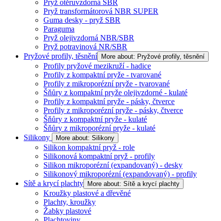
Pryž otěruvzdorná SBR
Pryž transformátorová NBR SUPER
Guma desky - pryž SBR
Paraguma
Pryž olejivzdorná NBR/SBR
Pryž potravinová NR/SBR
Pryžové profily, těsnění
More about: Pryžové profily, těsnění
Profily pryžové mezikruží - hadice
Profily z kompaktní pryže - tvarované
Profily z mikroporézní pryže - tvarované
Šňůry z kompaktní pryže olejivzdorné - kulaté
Profily z kompaktní pryže - pásky, čtverce
Profily z mikroporézní pryže - pásky, čtverce
Šňůry z kompaktní pryže - kulaté
Šňůry z mikroporézní pryže - kulaté
Silikony
More about: Silikony
Silikon kompaktní pryž - role
Silikonová kompaktní pryž - profily
Silikon mikroporézní (expandovaný) - desky
Silikonový mikroporézní (expandovaný) - profily
Sítě a krycí plachty
More about: Sítě a krycí plachty
Kroužky plastové a dřevěné
Plachty, kroužky
Žabky plastové
Plachtoviny