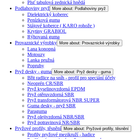
Plsť tabulová zednická hnědá
Podlahoviny pryž
More about: Podlahoviny pryž
Dielektrický koberec
Penízková guma
Stájové koberce ( KARO rohože )
Krytiny GRABIOL
Rýhovaná guma
Provaznické výrobky
More about: Provaznické výrobky
Lana konopná
Motouzy
Lanka pružná
Popruhy
Pryž desky - guma
More about: Pryž desky - guma
Břit radlice na sníh - profil pro speciání účely
Neoprén CR/SBR
Pryž kyselinovzdorná EPDM
Pryž otěruvzdorná SBR
Pryž transformátorová NBR SUPER
Guma desky - pryž SBR
Paraguma
Pryž olejivzdorná NBR/SBR
Pryž potravinová NR/SBR
Pryžové profily, těsnění
More about: Pryžové profily, těsnění
Profily pryžové mezikruží - hadice