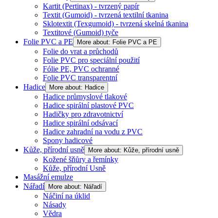
Kartit (Pertinax) - tvrzený papír
Textit (Gumoid) - tvrzená textilní tkanina
Sklotextit (Texgumoid) - tvrzená skelná tkanina
Textitové (Gumoid) tyče
Folie PVC a PE
More about: Folie PVC a PE
Folie do vrat a průchodů
Folie PVC pro speciální použití
Fólie PE, PVC ochranné
Folie PVC transparentní
Hadice
More about: Hadice
Hadice průmyslové tlakové
Hadice spirální plastové PVC
Hadičky pro zdravotnictví
Hadice spirální odsávací
Hadice zahradní na vodu z PVC
Spony hadicové
Kůže, přírodní usně
More about: Kůže, přírodní usně
Kožené šňůry a řemínky
Kůže, přírodní Usně
Masážní emulze
Nářadí
More about: Nářadí
Náčiní na úklid
Násady
Vědra