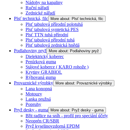
Nádoby na kapaliny
Ruční nářadí
Zednické nářadí
Plsť technická, filc
More about: Plsť technická, filc
Plsť tabulová přírodní polotuhá
Plsť tabulová syntetická PES
Plsť TTN tuhá přírodní
Plsť tabulová přírodní tuhá
Plsť tabulová zednická hnědá
Podlahoviny pryž
More about: Podlahoviny pryž
Dielektrický koberec
Penízková guma
Stájové koberce ( KARO rohože )
Krytiny GRABIOL
Rýhovaná guma
Provaznické výrobky
More about: Provaznické výrobky
Lana konopná
Motouzy
Lanka pružná
Popruhy
Pryž desky - guma
More about: Pryž desky - guma
Břit radlice na sníh - profil pro speciání účely
Neoprén CR/SBR
Pryž kyselinovzdorná EPDM