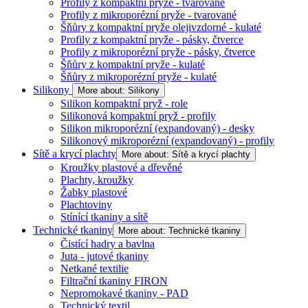
Profily z kompaktní pryže - tvarované
Profily z mikroporézní pryže - tvarované
Šňůry z kompaktní pryže olejivzdorné - kulaté
Profily z kompaktní pryže - pásky, čtverce
Profily z mikroporézní pryže - pásky, čtverce
Šňůry z kompaktní pryže - kulaté
Šňůry z mikroporézní pryže - kulaté
Silikony
More about: Silikony
Silikon kompaktní pryž - role
Silikonová kompaktní pryž - profily
Silikon mikroporézní (expandovaný) - desky
Silikonový mikroporézní (expandovaný) - profily
Sítě a krycí plachty
More about: Sítě a krycí plachty
Kroužky plastové a dřevěné
Plachty, kroužky
Žabky plastové
Plachtoviny
Stínící tkaniny a sítě
Technické tkaniny
More about: Technické tkaniny
Čistící hadry a bavlna
Juta - jutové tkaniny
Netkané textilie
Filtrační tkaniny FIRON
Nepromokavé tkaniny - PAD
Technický textil