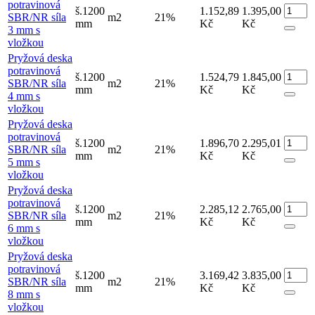
potravinová
š.1200
1.152,89
1.395,00
SBR/NR síla
m2
21%
mm
Kč
Kč
3 mm s
vložkou
Pryžová deska
potravinová
š.1200
1.524,79
1.845,00
SBR/NR síla
m2
21%
mm
Kč
Kč
4 mm s
vložkou
Pryžová deska
potravinová
š.1200
1.896,70
2.295,01
SBR/NR síla
m2
21%
mm
Kč
Kč
5 mm s
vložkou
Pryžová deska
potravinová
š.1200
2.285,12
2.765,00
SBR/NR síla
m2
21%
mm
Kč
Kč
6 mm s
vložkou
Pryžová deska
potravinová
š.1200
3.169,42
3.835,00
SBR/NR síla
m2
21%
mm
Kč
Kč
8 mm s
vložkou