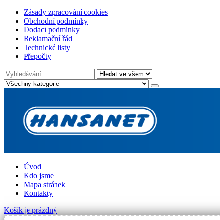
Zásady zpracování cookies
Obchodní podmínky
Dodací podmínky
Reklamační řád
Technické listy
Přepočty
Úvod
Kdo jsme
Mapa stránek
Kontakty
Košík je prázdný