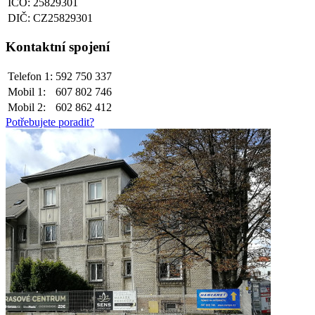
IČO: 25829301
DIČ: CZ25829301
Kontaktní spojení
Telefon 1:
592 750 337
Mobil 1:
607 802 746
Mobil 2:
602 862 412
Potřebujete poradit?