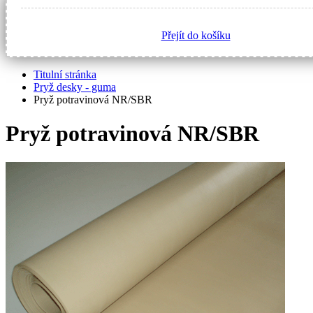
Přejít do košíku
Titulní stránka
Pryž desky - guma
Pryž potravinová NR/SBR
Pryž potravinová NR/SBR