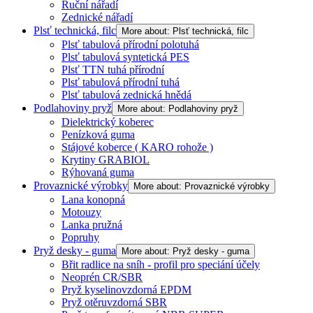
Ruční nářadí
Zednické nářadí
Plsť technická, filc
More about: Plsť technická, filc
Plsť tabulová přírodní polotuhá
Plsť tabulová syntetická PES
Plsť TTN tuhá přírodní
Plsť tabulová přírodní tuhá
Plsť tabulová zednická hnědá
Podlahoviny pryž
More about: Podlahoviny pryž
Dielektrický koberec
Penízková guma
Stájové koberce ( KARO rohože )
Krytiny GRABIOL
Rýhovaná guma
Provaznické výrobky
More about: Provaznické výrobky
Lana konopná
Motouzy
Lanka pružná
Popruhy
Pryž desky - guma
More about: Pryž desky - guma
Břit radlice na sníh - profil pro speciání účely
Neoprén CR/SBR
Pryž kyselinovzdorná EPDM
Pryž otěruvzdorná SBR