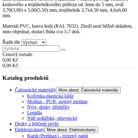
kruhového a trojúhelníkového průřezu od 3mm do 5 mm, ovál
3,70(3,90) x 5,00(5,50) mm, trojúhelník 3,7x4,50 mm, 4,6x6,00
mm.
Materiál PVC, barva šedá (RAL 7032). Zboží není běžně skladem,
nuto objednat, dodací lhůta cca 3-7 dnů.
Řadit dle
Cenový rozsah:
0,00 Kč
0,00 Kč
Katalog produktů
Čalounické materiály
More about: Čalounické materiály
Koženka-plastická kůže
Molitan - PUR, pojený molitan
Nýty, druky, hřebíčky
Lepidla
Nitě sedlářské, obuvnické
Desky z lehčené pryže
Elektroizolanty
More about: Elektroizolanty
Kartit (Pertinax) - tvrzený papír