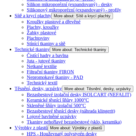
Silikon mikroporézní (expandovaný) - desky
Silikonový mikroporézní (expandovaný) - profily
Sítě a krycí plachty
More about: Sítě a krycí plachty
Kroužky plastové a dřevěné
Plachty, kroužky
Žabky plastové
Plachtoviny
Stínící tkaniny a sítě
Technické tkaniny
More about: Technické tkaniny
Čistící hadry a bavlna
Juta - jutové tkaniny
Netkané textilie
Filtrační tkaniny FIRON
Nepromokavé tkaniny - PAD
Technický textil
Těsnění, desky, ucpávky
More about: Těsnění, desky, ucpávky
Bezasbestové izolační desky ISOLCART (NEFALIT)
Keramické těsnící šňůry 1000°C
Skleněné šňůry izolační 500°C
Bezasbestové těsnící desky (náhrada klingerit)
Lojové bavlněné ucpávky
Tkaniny nehořlavé bezasbestové (sklo, keramika)
Výrobky z plastů
More about: Výrobky z plastů
HPS - Houževnatý polystyrén desky