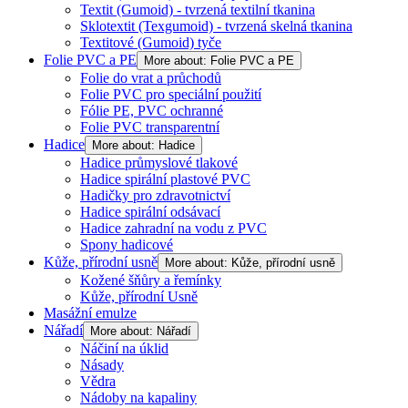
Textit (Gumoid) - tvrzená textilní tkanina
Sklotextit (Texgumoid) - tvrzená skelná tkanina
Textitové (Gumoid) tyče
Folie PVC a PE
More about: Folie PVC a PE
Folie do vrat a průchodů
Folie PVC pro speciální použití
Fólie PE, PVC ochranné
Folie PVC transparentní
Hadice
More about: Hadice
Hadice průmyslové tlakové
Hadice spirální plastové PVC
Hadičky pro zdravotnictví
Hadice spirální odsávací
Hadice zahradní na vodu z PVC
Spony hadicové
Kůže, přírodní usně
More about: Kůže, přírodní usně
Kožené šňůry a řemínky
Kůže, přírodní Usně
Masážní emulze
Nářadí
More about: Nářadí
Náčiní na úklid
Násady
Vědra
Nádoby na kapaliny