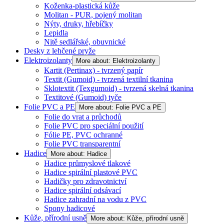
Koženka-plastická kůže
Molitan - PUR, pojený molitan
Nýty, druky, hřebíčky
Lepidla
Nitě sedlářské, obuvnické
Desky z lehčené pryže
Elektroizolanty
More about: Elektroizolanty
Kartit (Pertinax) - tvrzený papír
Textit (Gumoid) - tvrzená textilní tkanina
Sklotextit (Texgumoid) - tvrzená skelná tkanina
Textitové (Gumoid) tyče
Folie PVC a PE
More about: Folie PVC a PE
Folie do vrat a průchodů
Folie PVC pro speciální použití
Fólie PE, PVC ochranné
Folie PVC transparentní
Hadice
More about: Hadice
Hadice průmyslové tlakové
Hadice spirální plastové PVC
Hadičky pro zdravotnictví
Hadice spirální odsávací
Hadice zahradní na vodu z PVC
Spony hadicové
Kůže, přírodní usně
More about: Kůže, přírodní usně