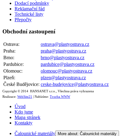
Dodací podmínky
Reklamační řád
Technické listy
Přepočty
Obchodní zastoupení
Ostrava:
ostrava@plastyostrava.cz
Praha:
praha@plastyostrava.cz
Brno:
brno@plastyostrava.cz
Pardubice:
pardubice@plastyostrava.cz
Olomouc:
olomouc@plastyostrava.cz
Plzeň:
plzen@plastyostrava.cz
České Budějovice:
ceske-budejovice@plastyostrava.cz
Copyright © 2014 HANSANET s.r.o., Všechna práva vyhrazena
Realizace:
WebSite21
| Nabízíme:
Tvorba WWW
Úvod
Kdo jsme
Mapa stránek
Kontakty
Čalounické materiály
More about: Čalounické materiály