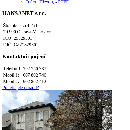
Teflon (Flexon) - PTFE
HANSANET s.r.o.
Štramberská 45/515
703 00 Ostrava-Vítkovice
IČO: 25829301
DIČ: CZ25829301
Kontaktní spojení
Telefon 1:
592 750 337
Mobil 1:
607 802 746
Mobil 2:
602 862 412
Potřebujete poradit?