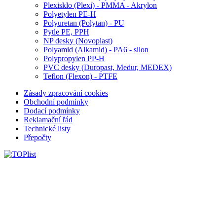
Plexisklo (Plexi) - PMMA - Akrylon
Polyetylen PE-H
Polyuretan (Polytan) - PU
Pytle PE, PPH
NP desky (Novoplast)
Polyamid (Alkamid) - PA6 - silon
Polypropylen PP-H
PVC desky (Duropast, Medur, MEDEX)
Teflon (Flexon) - PTFE
Zásady zpracování cookies
Obchodní podmínky
Dodací podmínky
Reklamační řád
Technické listy
Přepočty