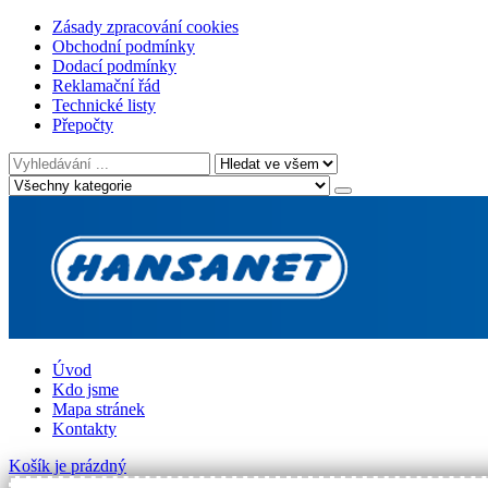
Zásady zpracování cookies
Obchodní podmínky
Dodací podmínky
Reklamační řád
Technické listy
Přepočty
Úvod
Kdo jsme
Mapa stránek
Kontakty
Košík je prázdný