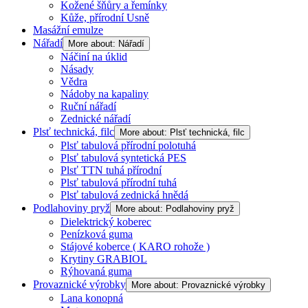
Kožené šňůry a řemínky
Kůže, přírodní Usně
Masážní emulze
Nářadí
More about: Nářadí
Náčiní na úklid
Násady
Vědra
Nádoby na kapaliny
Ruční nářadí
Zednické nářadí
Plsť technická, filc
More about: Plsť technická, filc
Plsť tabulová přírodní polotuhá
Plsť tabulová syntetická PES
Plsť TTN tuhá přírodní
Plsť tabulová přírodní tuhá
Plsť tabulová zednická hnědá
Podlahoviny pryž
More about: Podlahoviny pryž
Dielektrický koberec
Penízková guma
Stájové koberce ( KARO rohože )
Krytiny GRABIOL
Rýhovaná guma
Provaznické výrobky
More about: Provaznické výrobky
Lana konopná