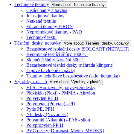
Technické tkaniny
More about: Technické tkaniny
Čistící hadry a bavlna
Juta - jutové tkaniny
Netkané textilie
Filtrační tkaniny FIRON
Nepromokavé tkaniny - PAD
Technický textil
Těsnění, desky, ucpávky
More about: Těsnění, desky, ucpávky
Bezasbestové izolační desky ISOLCART (NEFALIT)
Keramické těsnící šňůry 1000°C
Skleněné šňůry izolační 500°C
Bezasbestové těsnící desky (náhrada klingerit)
Lojové bavlněné ucpávky
Tkaniny nehořlavé bezasbestové (sklo, keramika)
Výrobky z plastů
More about: Výrobky z plastů
HPS - Houževnatý polystyrén desky
Plexisklo (Plexi) - PMMA - Akrylon
Polyetylen PE-H
Polyuretan (Polytan) - PU
Pytle PE, PPH
NP desky (Novoplast)
Polyamid (Alkamid) - PA6 - silon
Polypropylen PP-H
PVC desky (Duropast, Medur, MEDEX)