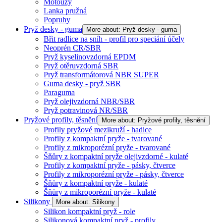
Motouzy
Lanka pružná
Popruhy
Pryž desky - guma
More about: Pryž desky - guma
Břit radlice na sníh - profil pro speciání účely
Neoprén CR/SBR
Pryž kyselinovzdorná EPDM
Pryž otěruvzdorná SBR
Pryž transformátorová NBR SUPER
Guma desky - pryž SBR
Paraguma
Pryž olejivzdorná NBR/SBR
Pryž potravinová NR/SBR
Pryžové profily, těsnění
More about: Pryžové profily, těsnění
Profily pryžové mezikruží - hadice
Profily z kompaktní pryže - tvarované
Profily z mikroporézní pryže - tvarované
Šňůry z kompaktní pryže olejivzdorné - kulaté
Profily z kompaktní pryže - pásky, čtverce
Profily z mikroporézní pryže - pásky, čtverce
Šňůry z kompaktní pryže - kulaté
Šňůry z mikroporézní pryže - kulaté
Silikony
More about: Silikony
Silikon kompaktní pryž - role
Silikonová kompaktní pryž - profily