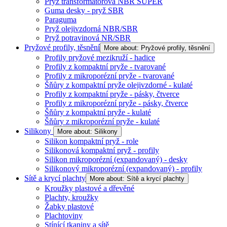
Pryž transformátorová NBR SUPER
Guma desky - pryž SBR
Paraguma
Pryž olejivzdorná NBR/SBR
Pryž potravinová NR/SBR
Pryžové profily, těsnění
More about: Pryžové profily, těsnění
Profily pryžové mezikruží - hadice
Profily z kompaktní pryže - tvarované
Profily z mikroporézní pryže - tvarované
Šňůry z kompaktní pryže olejivzdorné - kulaté
Profily z kompaktní pryže - pásky, čtverce
Profily z mikroporézní pryže - pásky, čtverce
Šňůry z kompaktní pryže - kulaté
Šňůry z mikroporézní pryže - kulaté
Silikony
More about: Silikony
Silikon kompaktní pryž - role
Silikonová kompaktní pryž - profily
Silikon mikroporézní (expandovaný) - desky
Silikonový mikroporézní (expandovaný) - profily
Sítě a krycí plachty
More about: Sítě a krycí plachty
Kroužky plastové a dřevěné
Plachty, kroužky
Žabky plastové
Plachtoviny
Stínící tkaniny a sítě