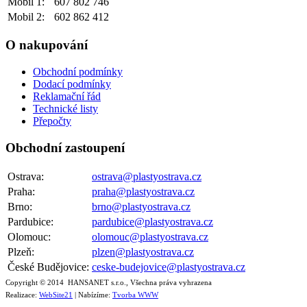
Mobil 1:
607 802 746
Mobil 2:
602 862 412
O nakupování
Obchodní podmínky
Dodací podmínky
Reklamační řád
Technické listy
Přepočty
Obchodní zastoupení
Ostrava:
ostrava@plastyostrava.cz
Praha:
praha@plastyostrava.cz
Brno:
brno@plastyostrava.cz
Pardubice:
pardubice@plastyostrava.cz
Olomouc:
olomouc@plastyostrava.cz
Plzeň:
plzen@plastyostrava.cz
České Budějovice:
ceske-budejovice@plastyostrava.cz
Copyright © 2014 HANSANET s.r.o., Všechna práva vyhrazena
Realizace:
WebSite21
| Nabízíme:
Tvorba WWW