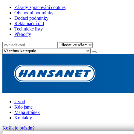
Zásady zpracování cookies
Obchodní podmínky
Dodací podmínky
Reklamační řád
Technické listy
Přepočty
Úvod
Kdo jsme
Mapa stránek
Kontakty
Košík je prázdný