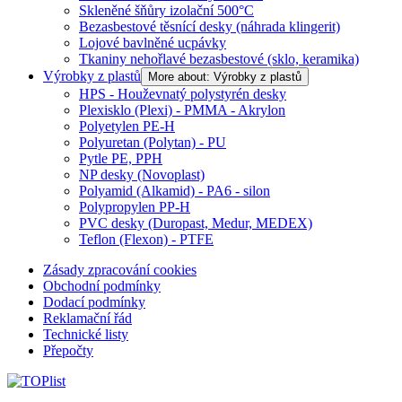
Skleněné šňůry izolační 500°C
Bezasbestové těsnící desky (náhrada klingerit)
Lojové bavlněné ucpávky
Tkaniny nehořlavé bezasbestové (sklo, keramika)
Výrobky z plastů
More about: Výrobky z plastů
HPS - Houževnatý polystyrén desky
Plexisklo (Plexi) - PMMA - Akrylon
Polyetylen PE-H
Polyuretan (Polytan) - PU
Pytle PE, PPH
NP desky (Novoplast)
Polyamid (Alkamid) - PA6 - silon
Polypropylen PP-H
PVC desky (Duropast, Medur, MEDEX)
Teflon (Flexon) - PTFE
Zásady zpracování cookies
Obchodní podmínky
Dodací podmínky
Reklamační řád
Technické listy
Přepočty