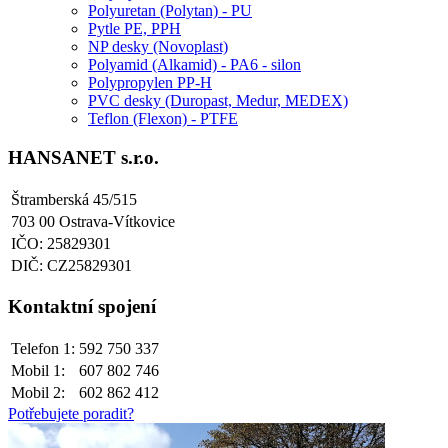
Polyuretan (Polytan) - PU
Pytle PE, PPH
NP desky (Novoplast)
Polyamid (Alkamid) - PA6 - silon
Polypropylen PP-H
PVC desky (Duropast, Medur, MEDEX)
Teflon (Flexon) - PTFE
HANSANET s.r.o.
Štramberská 45/515
703 00 Ostrava-Vítkovice
IČO: 25829301
DIČ: CZ25829301
Kontaktní spojení
Telefon 1:
592 750 337
Mobil 1:
607 802 746
Mobil 2:
602 862 412
Potřebujete poradit?