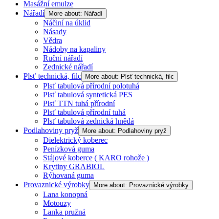
Masážní emulze
Nářadí
More about: Nářadí
Náčiní na úklid
Násady
Vědra
Nádoby na kapaliny
Ruční nářadí
Zednické nářadí
Plsť technická, filc
More about: Plsť technická, filc
Plsť tabulová přírodní polotuhá
Plsť tabulová syntetická PES
Plsť TTN tuhá přírodní
Plsť tabulová přírodní tuhá
Plsť tabulová zednická hnědá
Podlahoviny pryž
More about: Podlahoviny pryž
Dielektrický koberec
Penízková guma
Stájové koberce ( KARO rohože )
Krytiny GRABIOL
Rýhovaná guma
Provaznické výrobky
More about: Provaznické výrobky
Lana konopná
Motouzy
Lanka pružná