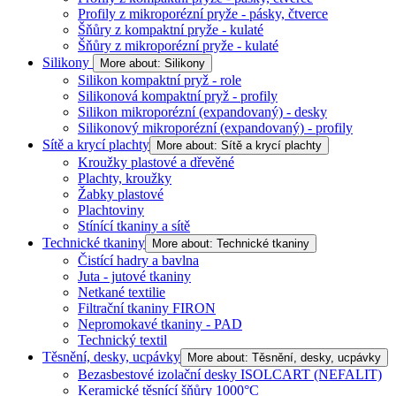
Profily z mikroporézní pryže - pásky, čtverce
Šňůry z kompaktní pryže - kulaté
Šňůry z mikroporézní pryže - kulaté
Silikony
More about: Silikony
Silikon kompaktní pryž - role
Silikonová kompaktní pryž - profily
Silikon mikroporézní (expandovaný) - desky
Silikonový mikroporézní (expandovaný) - profily
Sítě a krycí plachty
More about: Sítě a krycí plachty
Kroužky plastové a dřevěné
Plachty, kroužky
Žabky plastové
Plachtoviny
Stínící tkaniny a sítě
Technické tkaniny
More about: Technické tkaniny
Čistící hadry a bavlna
Juta - jutové tkaniny
Netkané textilie
Filtrační tkaniny FIRON
Nepromokavé tkaniny - PAD
Technický textil
Těsnění, desky, ucpávky
More about: Těsnění, desky, ucpávky
Bezasbestové izolační desky ISOLCART (NEFALIT)
Keramické těsnící šňůry 1000°C