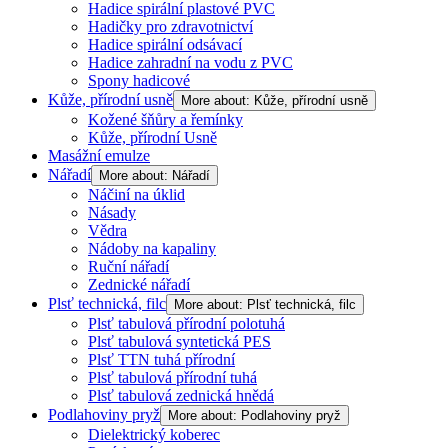
Hadice spirální plastové PVC
Hadičky pro zdravotnictví
Hadice spirální odsávací
Hadice zahradní na vodu z PVC
Spony hadicové
Kůže, přírodní usně
More about: Kůže, přírodní usně
Kožené šňůry a řemínky
Kůže, přírodní Usně
Masážní emulze
Nářadí
More about: Nářadí
Náčiní na úklid
Násady
Vědra
Nádoby na kapaliny
Ruční nářadí
Zednické nářadí
Plsť technická, filc
More about: Plsť technická, filc
Plsť tabulová přírodní polotuhá
Plsť tabulová syntetická PES
Plsť TTN tuhá přírodní
Plsť tabulová přírodní tuhá
Plsť tabulová zednická hnědá
Podlahoviny pryž
More about: Podlahoviny pryž
Dielektrický koberec