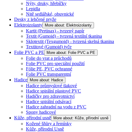
Nýty, druky, hřebíčky
Lepidla
Nitě sedlářské, obuvnické
Desky z lehčené pryže
Elektroizolanty
More about: Elektroizolanty
Kartit (Pertinax) - tvrzený papír
Textit (Gumoid) - tvrzená textilní tkanina
Sklotextit (Texgumoid) - tvrzená skelná tkanina
Textitové (Gumoid) tyče
Folie PVC a PE
More about: Folie PVC a PE
Folie do vrat a průchodů
Folie PVC pro speciální použití
Fólie PE, PVC ochranné
Folie PVC transparentní
Hadice
More about: Hadice
Hadice průmyslové tlakové
Hadice spirální plastové PVC
Hadičky pro zdravotnictví
Hadice spirální odsávací
Hadice zahradní na vodu z PVC
Spony hadicové
Kůže, přírodní usně
More about: Kůže, přírodní usně
Kožené šňůry a řemínky
Kůže, přírodní Usně