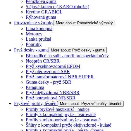
Penízková guma
Stájové koberce ( KARO rohože )
Krytiny GRABIOL
Rýhovaná guma
Provaznické výrobky
More about: Provaznické výrobky
Lana konopná
Motouzy
Lanka pružná
Popruhy
Pryž desky - guma
More about: Pryž desky - guma
Břit radlice na sníh - profil pro speciání účely
Neoprén CR/SBR
Pryž kyselinovzdorná EPDM
Pryž otěruvzdorná SBR
Pryž transformátorová NBR SUPER
Guma desky - pryž SBR
Paraguma
Pryž olejivzdorná NBR/SBR
Pryž potravinová NR/SBR
Pryžové profily, těsnění
More about: Pryžové profily, těsnění
Profily pryžové mezikruží - hadice
Profily z kompaktní pryže - tvarované
Profily z mikroporézní pryže - tvarované
Šňůry z kompaktní pryže olejivzdorné - kulaté
Profily z kompaktní pryže - pásky, čtverce