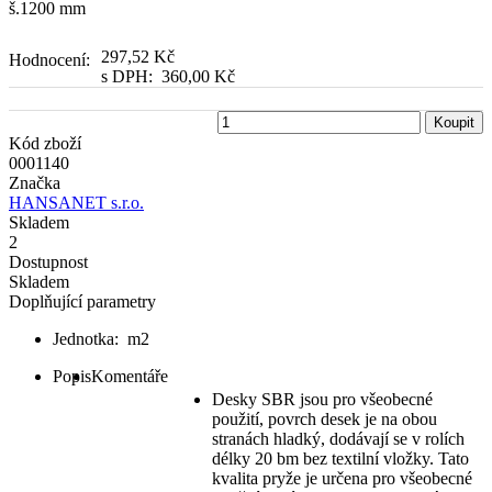
š.1200 mm
297,52 Kč
Hodnocení:
s DPH:
360,00 Kč
Koupit
Kód zboží
0001140
Značka
HANSANET s.r.o.
Skladem
2
Dostupnost
Skladem
Doplňující parametry
Jednotka:
m2
Popis
Komentáře
Desky SBR jsou pro všeobecné
použití, povrch desek je na obou
stranách hladký, dodávají se v rolích
délky 20 bm bez textilní vložky. Tato
kvalita pryže je určena pro všeobecné