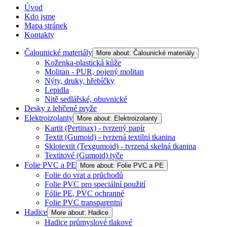
Úvod
Kdo jsme
Mapa stránek
Kontakty
Čalounické materiály
More about: Čalounické materiály
Koženka-plastická kůže
Molitan - PUR, pojený molitan
Nýty, druky, hřebíčky
Lepidla
Nitě sedlářské, obuvnické
Desky z lehčené pryže
Elektroizolanty
More about: Elektroizolanty
Kartit (Pertinax) - tvrzený papír
Textit (Gumoid) - tvrzená textilní tkanina
Sklotextit (Texgumoid) - tvrzená skelná tkanina
Textitové (Gumoid) tyče
Folie PVC a PE
More about: Folie PVC a PE
Folie do vrat a průchodů
Folie PVC pro speciální použití
Fólie PE, PVC ochranné
Folie PVC transparentní
Hadice
More about: Hadice
Hadice průmyslové tlakové