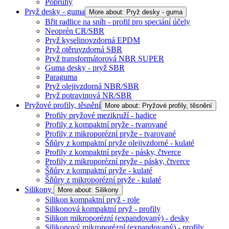
Popruhy
Pryž desky - guma
More about: Pryž desky - guma
Břit radlice na sníh - profil pro speciání účely
Neoprén CR/SBR
Pryž kyselinovzdorná EPDM
Pryž otěruvzdorná SBR
Pryž transformátorová NBR SUPER
Guma desky - pryž SBR
Paraguma
Pryž olejivzdorná NBR/SBR
Pryž potravinová NR/SBR
Pryžové profily, těsnění
More about: Pryžové profily, těsnění
Profily pryžové mezikruží - hadice
Profily z kompaktní pryže - tvarované
Profily z mikroporézní pryže - tvarované
Šňůry z kompaktní pryže olejivzdorné - kulaté
Profily z kompaktní pryže - pásky, čtverce
Profily z mikroporézní pryže - pásky, čtverce
Šňůry z kompaktní pryže - kulaté
Šňůry z mikroporézní pryže - kulaté
Silikony
More about: Silikony
Silikon kompaktní pryž - role
Silikonová kompaktní pryž - profily
Silikon mikroporézní (expandovaný) - desky
Silikonový mikroporézní (expandovaný) - profily